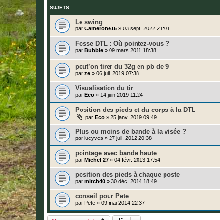
SUJETS
Le swing
par
Camerone16
»
03 sept. 2022 21:01
Fosse DTL : Où pointez-vous ?
par
Bubble
»
09 mars 2011 18:38
peut’on tirer du 32g en pb de 9
par
ze
»
06 juil. 2019 07:38
Visualisation du tir
par
Eco
»
14 juin 2019 11:24
Position des pieds et du corps à la DTL
par
Eco
»
25 janv. 2019 09:49
Plus ou moins de bande à la visée ?
par
lucyves
»
27 juil. 2012 20:38
pointage avec bande haute
par
Michel 27
»
04 févr. 2013 17:54
position des pieds à chaque poste
par
mitch40
»
30 déc. 2014 18:49
conseil pour Pete
par
Pete
»
09 mai 2014 22:37