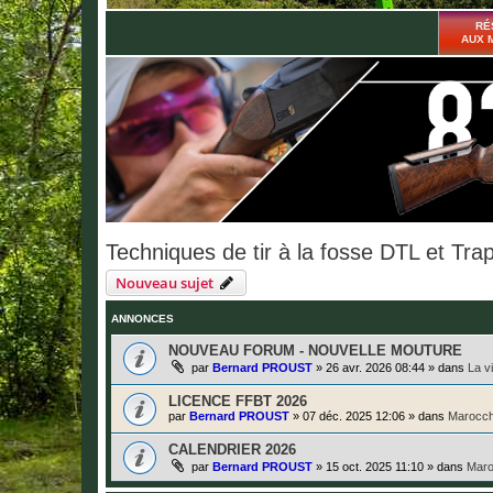
RÉ
AUX 
Techniques de tir à la fosse DTL et Tr
Nouveau sujet
ANNONCES
NOUVEAU FORUM - NOUVELLE MOUTURE
par
Bernard PROUST
»
26 avr. 2026 08:44
» dans
La v
LICENCE FFBT 2026
par
Bernard PROUST
»
07 déc. 2025 12:06
» dans
Marocch
CALENDRIER 2026
par
Bernard PROUST
»
15 oct. 2025 11:10
» dans
Maro