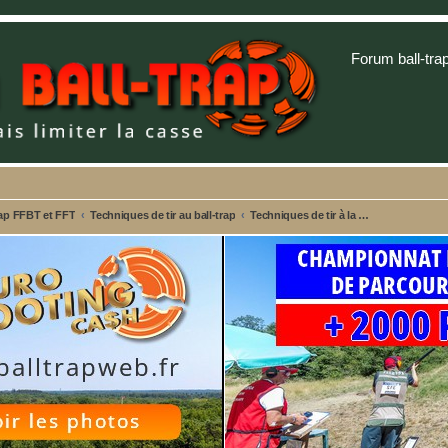
Forum ball-tra
rap FFBT et FFT
Techniques de tir au ball-trap
Techniques de tir à la fosse DTL et Trap One