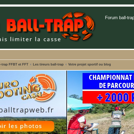
Forum ball-tra
-trap FFBT et FFT
Les tireurs ball-trap
Votre projet sportif ou blog