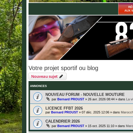
RÉ
AUX 
Votre projet sportif ou blog
Nouveau sujet
ANNONCES
NOUVEAU FORUM - NOUVELLE MOUTURE
par
Bernard PROUST
»
26 avr. 2026 08:44
» dans
La v
LICENCE FFBT 2026
par
Bernard PROUST
»
07 déc. 2025 12:06
» dans
Marocch
CALENDRIER 2026
par
Bernard PROUST
»
15 oct. 2025 11:10
» dans
Maro