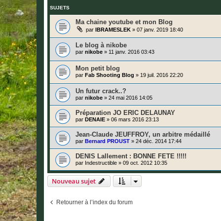
SUJETS
Ma chaine youtube et mon Blog
par
IBRAMESLEK
»
07 janv. 2019 18:40
Le blog à nikobe
par
nikobe
»
11 janv. 2016 03:43
Mon petit blog
par
Fab Shooting Blog
»
19 juil. 2016 22:20
Un futur crack..?
par
nikobe
»
24 mai 2016 14:05
Préparation JO ERIC DELAUNAY
par
DENAIE
»
06 mars 2016 23:13
Jean-Claude JEUFFROY, un arbitre médaillé
par
Bernard PROUST
»
24 déc. 2014 17:44
DENIS Lallement : BONNE FETE !!!!!
par
Indestructible
»
09 oct. 2012 10:35
Nouveau sujet
Retourner à l’index du forum