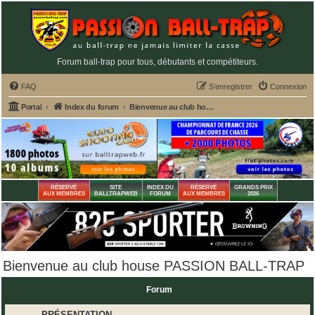
Forum ball-trap pour tous, débutants et compétiteurs.
FAQ
S’enregistrer
Connexion
Portal
Index du forum
Bienvenue au club house PASSION BALL-TRAP
RÉSERVÉ
SITE
INDEX DU
RÉSERVÉ
GRANDS PRIX
AUX MEMBRES
BALLTRAPWEB
FORUM
AUX MEMBRES
2026
Bienvenue au club house PASSION BALL-TRAP
Forum
PRÉSENTATION