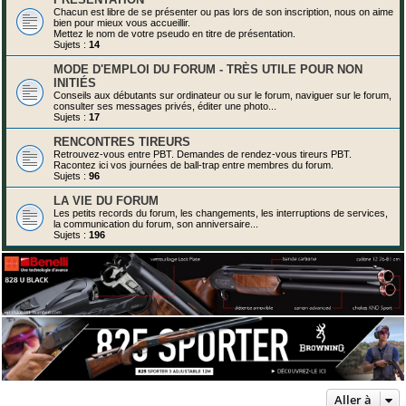
Chacun est libre de se présenter ou pas lors de son inscription, nous on aime
bien pour mieux vous accueillir.
Mettez le nom de votre pseudo en titre de présentation.
Sujets :
14
MODE D'EMPLOI DU FORUM - TRÈS UTILE POUR NON
INITIÉS
Conseils aux débutants sur ordinateur ou sur le forum, naviguer sur le forum,
consulter ses messages privés, éditer une photo...
Sujets :
17
RENCONTRES TIREURS
Retrouvez-vous entre PBT. Demandes de rendez-vous tireurs PBT.
Racontez ici vos journées de ball-trap entre membres du forum.
Sujets :
96
LA VIE DU FORUM
Les petits records du forum, les changements, les interruptions de services,
la communication du forum, son anniversaire...
Sujets :
196
Aller à