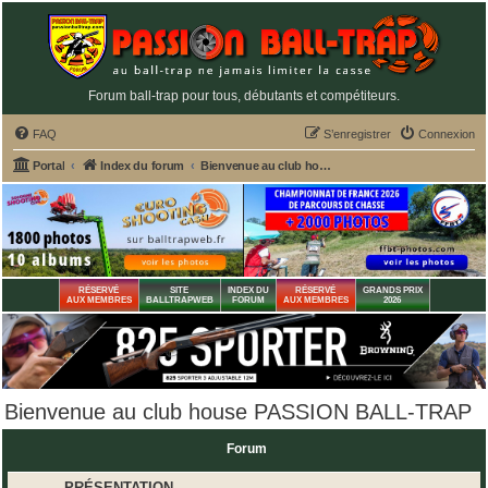
Forum ball-trap pour tous, débutants et compétiteurs.
FAQ
S’enregistrer
Connexion
Portal
Index du forum
Bienvenue au club house PASSION BALL-TRAP
RÉSERVÉ
SITE
INDEX DU
RÉSERVÉ
GRANDS PRIX
AUX MEMBRES
BALLTRAPWEB
FORUM
AUX MEMBRES
2026
Bienvenue au club house PASSION BALL-TRAP
Forum
PRÉSENTATION