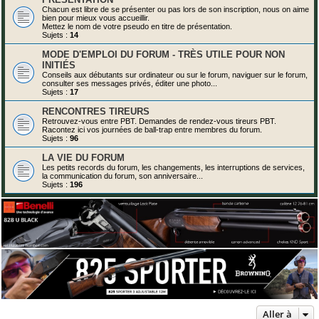
Chacun est libre de se présenter ou pas lors de son inscription, nous on aime
bien pour mieux vous accueillir.
Mettez le nom de votre pseudo en titre de présentation.
Sujets :
14
MODE D'EMPLOI DU FORUM - TRÈS UTILE POUR NON
INITIÉS
Conseils aux débutants sur ordinateur ou sur le forum, naviguer sur le forum,
consulter ses messages privés, éditer une photo...
Sujets :
17
RENCONTRES TIREURS
Retrouvez-vous entre PBT. Demandes de rendez-vous tireurs PBT.
Racontez ici vos journées de ball-trap entre membres du forum.
Sujets :
96
LA VIE DU FORUM
Les petits records du forum, les changements, les interruptions de services,
la communication du forum, son anniversaire...
Sujets :
196
Aller à