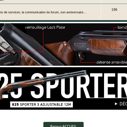
t
j
S
196
ons de services, la communication du forum, son anniversaire...
s
e
u
t
j
s
e
t
s
Retour ACCUEIL