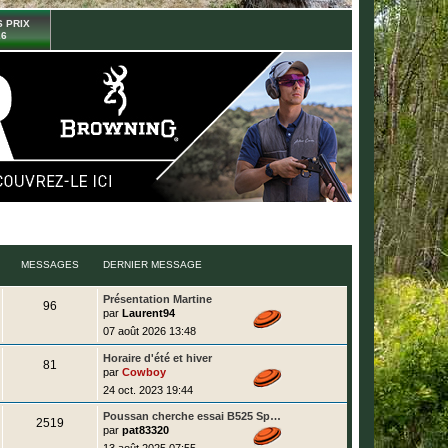
 PRIX
26
MESSAGES
DERNIER MESSAGE
D
Présentation Martine
M
96
e
par
Laurent94
r
e
07 août 2026 13:48
n
i
s
D
e
Horaire d'été et hiver
M
81
e
r
par
Cowboy
r
s
m
e
24 oct. 2023 19:44
n
e
i
s
a
s
D
Poussan cherche essai B525 Sp…
e
s
M
2519
e
r
a
par
pat83320
g
r
s
m
g
e
13 août 2025 07:55