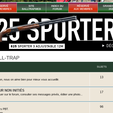
SERVÉ
SITE
INDEX DU
RÉSERVÉ
GRANDS
MEMBRES
BALLTRAPWEB
FORUM
AUX MEMBRES
20
ALL-TRAP
SUJETS
S
13
on, nous on aime bien pour mieux vous accueillir.
u
j
R NON INITIÉS
S
17
uer sur le forum, consulter ses messages privés, éditer une photo...
e
u
t
j
S
96
rs PBT.
s
e
um.
u