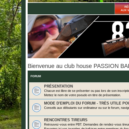
RÉ
AUX 
Bienvenue au club house PASSION B
FORUM
PRÉSENTATION
Chacun est libre de se présenter ou pas lors de son inscripti
Mettez le nom de votre pseudo en titre de présentation.
MODE D'EMPLOI DU FORUM - TRÈS UTILE POU
Conseils aux débutants sur ordinateur ou sur le forum, navig
RENCONTRES TIREURS
Retrouvez-vous entre PBT. Demandes de rendez-vous tireu
Racontez ici vos journées de ball-trap entre membres du for