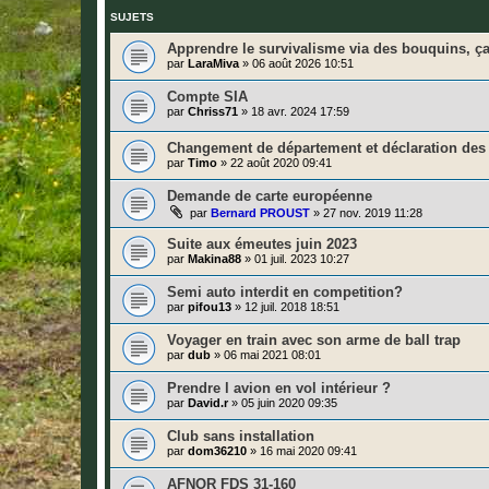
SUJETS
Apprendre le survivalisme via des bouquins, ç
par
LaraMiva
»
06 août 2026 10:51
Compte SIA
par
Chriss71
»
18 avr. 2024 17:59
Changement de département et déclaration des
par
Timo
»
22 août 2020 09:41
Demande de carte européenne
par
Bernard PROUST
»
27 nov. 2019 11:28
Suite aux émeutes juin 2023
par
Makina88
»
01 juil. 2023 10:27
Semi auto interdit en competition?
par
pifou13
»
12 juil. 2018 18:51
Voyager en train avec son arme de ball trap
par
dub
»
06 mai 2021 08:01
Prendre l avion en vol intérieur ?
par
David.r
»
05 juin 2020 09:35
Club sans installation
par
dom36210
»
16 mai 2020 09:41
AFNOR FDS 31-160