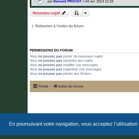
par
Bernard PROUST
»
04 avr. 2014 12:18
Nouveau sujet
Retourner à l’index du forum
PERMISSIONS DU FORUM
Vous
ne pouvez pas
poster de nouveaux sujets
Vous
ne pouvez pas
répondre aux sujets
Vous
ne pouvez pas
modifier vos messages
Vous
ne pouvez pas
supprimer vos messages
Vous
ne pouvez pas
joindre des fichiers
Portal
Index du forum
En poursuivant votre navigation, vous acceptez l’utilisation