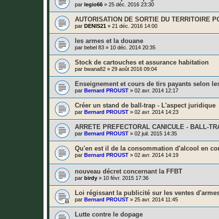
par
legio66
»
25 déc. 2016 23:30
AUTORISATION DE SORTIE DU TERRITOIRE 
par
DENIS21
»
21 déc. 2016 14:00
les armes et la douane
par
bebel 83
»
10 déc. 2014 20:35
Stock de cartouches et assurance habitation
par
bwana82
»
29 août 2016 09:04
Enseignement et cours de tirs payants selon les 
par
Bernard PROUST
»
02 avr. 2014 12:17
Créer un stand de ball-trap - L'aspect juridique
par
Bernard PROUST
»
02 avr. 2014 14:23
ARRETE PREFECTORAL CANICULE - BALL-TR
par
Bernard PROUST
»
02 juil. 2015 14:35
Qu'en est il de la consommation d'alcool en co
par
Bernard PROUST
»
02 avr. 2014 14:19
nouveau décret concernant la FFBT
par
birdy
»
10 févr. 2015 17:36
Loi régissant la publicité sur les ventes d'arme
par
Bernard PROUST
»
25 avr. 2014 11:45
Lutte contre le dopage