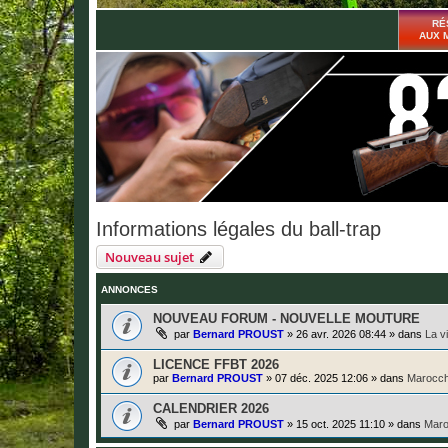
RÉ
AUX 
Informations légales du ball-trap
Nouveau sujet
ANNONCES
NOUVEAU FORUM - NOUVELLE MOUTURE
par
Bernard PROUST
»
26 avr. 2026 08:44
» dans
La v
LICENCE FFBT 2026
par
Bernard PROUST
»
07 déc. 2025 12:06
» dans
Marocch
CALENDRIER 2026
par
Bernard PROUST
»
15 oct. 2025 11:10
» dans
Maro