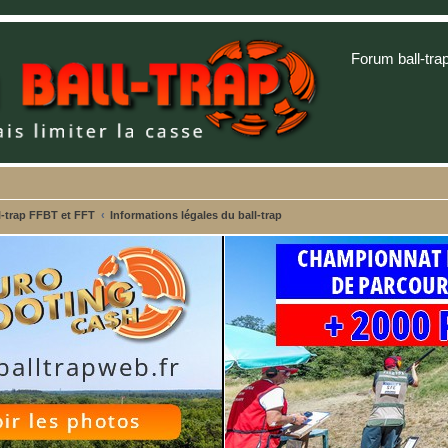
Forum ball-tra
-trap FFBT et FFT
Informations légales du ball-trap