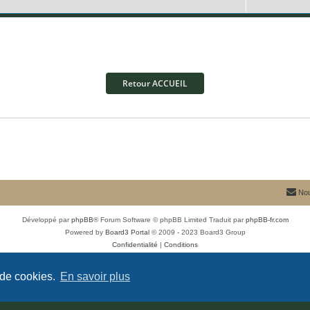
p
n
e
é
o
s
s
p
n
e
o
s
s
n
e
Retour ACCUEIL
s
s
e
s
Nou
Développé par
phpBB
® Forum Software © phpBB Limited
Traduit par
phpBB-fr.com
Powered by
Board3 Portal
© 2009 - 2023 Board3 Group
Confidentialité
|
Conditions
 de cookies.
En savoir plus