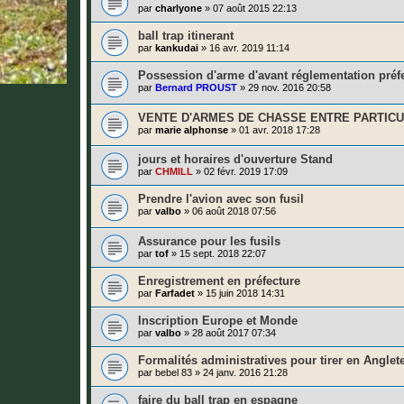
par
charlyone
»
07 août 2015 22:13
ball trap itinerant
par
kankudai
»
16 avr. 2019 11:14
Possession d'arme d'avant réglementation préf
par
Bernard PROUST
»
29 nov. 2016 20:58
VENTE D'ARMES DE CHASSE ENTRE PARTICU
par
marie alphonse
»
01 avr. 2018 17:28
jours et horaires d'ouverture Stand
par
CHMILL
»
02 févr. 2019 17:09
Prendre l'avion avec son fusil
par
valbo
»
06 août 2018 07:56
Assurance pour les fusils
par
tof
»
15 sept. 2018 22:07
Enregistrement en préfecture
par
Farfadet
»
15 juin 2018 14:31
Inscription Europe et Monde
par
valbo
»
28 août 2017 07:34
Formalités administratives pour tirer en Anglet
par
bebel 83
»
24 janv. 2016 21:28
faire du ball trap en espagne