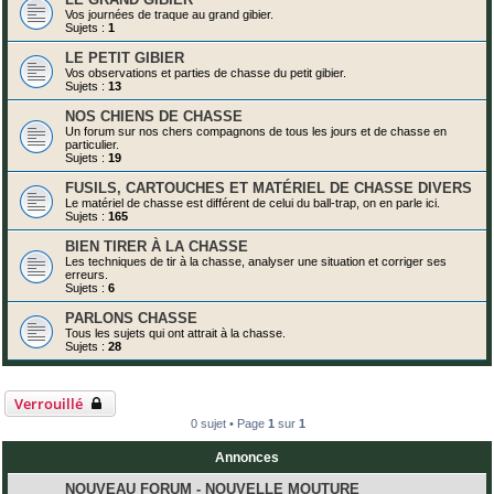
Vos journées de traque au grand gibier.
Sujets :
1
LE PETIT GIBIER
Vos observations et parties de chasse du petit gibier.
Sujets :
13
NOS CHIENS DE CHASSE
Un forum sur nos chers compagnons de tous les jours et de chasse en
particulier.
Sujets :
19
FUSILS, CARTOUCHES ET MATÉRIEL DE CHASSE DIVERS
Le matériel de chasse est différent de celui du ball-trap, on en parle ici.
Sujets :
165
BIEN TIRER À LA CHASSE
Les techniques de tir à la chasse, analyser une situation et corriger ses
erreurs.
Sujets :
6
PARLONS CHASSE
Tous les sujets qui ont attrait à la chasse.
Sujets :
28
Verrouillé
0 sujet • Page
1
sur
1
Annonces
NOUVEAU FORUM - NOUVELLE MOUTURE