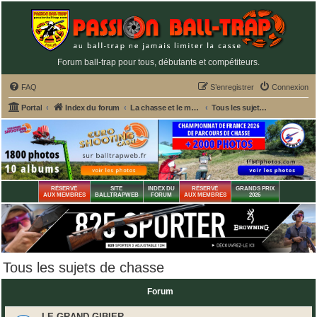
Forum ball-trap pour tous, débutants et compétiteurs.
FAQ
S’enregistrer
Connexion
Portal
Index du forum
La chasse et le matériel de chasse
Tous les sujets de chasse
RÉSERVÉ
SITE
INDEX DU
RÉSERVÉ
GRANDS PRIX
AUX MEMBRES
BALLTRAPWEB
FORUM
AUX MEMBRES
2026
Tous les sujets de chasse
Forum
LE GRAND GIBIER