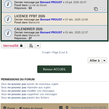
Dernier message par
Bernard PROUST
«
19 juil. 2026 18:47
Posté dans
La vie du forum
Réponses :
53
1
2
LICENCE FFBT 2026
Dernier message par
Bernard PROUST
«
07 déc. 2025 12:06
Posté dans
Marocchi
CALENDRIER 2026
Dernier message par
Bernard PROUST
«
01 déc. 2025 12:37
Posté dans
Marocchi
Réponses :
27
Verrouillé
0 sujet • Page
1
sur
1
Aller à
Retour ACCUEIL
PERMISSIONS DU FORUM
Vous
ne pouvez pas
poster de nouveaux sujets
Vous
ne pouvez pas
répondre aux sujets
Vous
ne pouvez pas
modifier vos messages
Vous
ne pouvez pas
supprimer vos messages
Vous
ne pouvez pas
joindre des fichiers
Heures au format
UTC+02:00
Portal
Index du forum