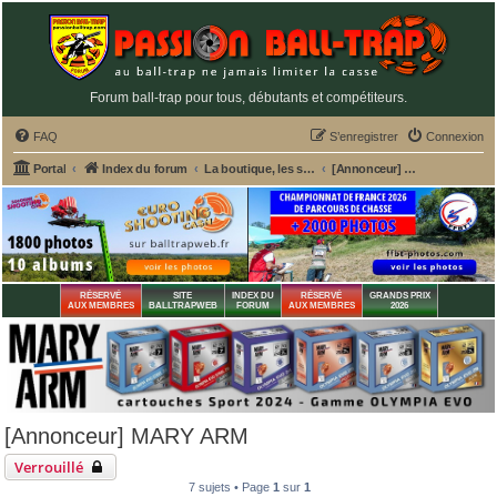
Forum ball-trap pour tous, débutants et compétiteurs.
FAQ
S’enregistrer
Connexion
Portal
Index du forum
La boutique, les services et annonceurs PASSION BALL-TRAP
[Annonceur] MARY ARM
RÉSERVÉ
SITE
INDEX DU
RÉSERVÉ
GRANDS PRIX
AUX MEMBRES
BALLTRAPWEB
FORUM
AUX MEMBRES
2026
[Annonceur] MARY ARM
Verrouillé
7 sujets • Page
1
sur
1