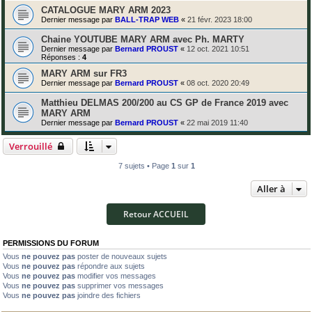
CATALOGUE MARY ARM 2023
Dernier message par
BALL-TRAP WEB
«
21 févr. 2023 18:00
Chaine YOUTUBE MARY ARM avec Ph. MARTY
Dernier message par
Bernard PROUST
«
12 oct. 2021 10:51
Réponses :
4
MARY ARM sur FR3
Dernier message par
Bernard PROUST
«
08 oct. 2020 20:49
Matthieu DELMAS 200/200 au CS GP de France 2019 avec
MARY ARM
Dernier message par
Bernard PROUST
«
22 mai 2019 11:40
Verrouillé
7 sujets • Page
1
sur
1
Aller à
Retour ACCUEIL
PERMISSIONS DU FORUM
Vous
ne pouvez pas
poster de nouveaux sujets
Vous
ne pouvez pas
répondre aux sujets
Vous
ne pouvez pas
modifier vos messages
Vous
ne pouvez pas
supprimer vos messages
Vous
ne pouvez pas
joindre des fichiers