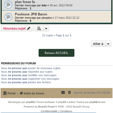
plan fosse fu
Dernier message par
lulu
«
30 avr. 2012 08:59
Réponses :
1
Pouleuse JPB Baron
Dernier message par
pioupiou
«
17 mars 2012 22:12
Réponses :
6
Nouveau sujet
15 sujets • Page
1
sur
1
Aller à
Retour ACCUEIL
PERMISSIONS DU FORUM
Vous
ne pouvez pas
poster de nouveaux sujets
Vous
ne pouvez pas
répondre aux sujets
Vous
ne pouvez pas
modifier vos messages
Vous
ne pouvez pas
supprimer vos messages
Vous
ne pouvez pas
joindre des fichiers
Heures au format
UTC+02:00
Portal
Index du forum
Développé par
phpBB
® Forum Software © phpBB Limited
Traduit par
phpBB-fr.com
Powered by
Board3 Portal
© 2009 - 2023 Board3 Group
Confidentialité
|
Conditions