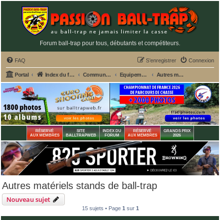
Forum ball-trap pour tous, débutants et compétiteurs.
FAQ
S’enregistrer
Connexion
Portal
Index du forum
Commun aux 2 fédérations ball-trap FFBT et FFT
Equipement des stands de tir ball-trap
Autres matériels stands de ball-trap
RÉSERVÉ
SITE
INDEX DU
RÉSERVÉ
GRANDS PRIX
AUX MEMBRES
BALLTRAPWEB
FORUM
AUX MEMBRES
2026
Autres matériels stands de ball-trap
Nouveau sujet
15 sujets • Page
1
sur
1