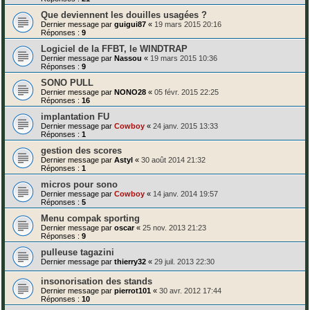
Que deviennent les douilles usagées ?
Dernier message par
guigui87
«
19 mars 2015 20:16
Réponses :
9
Logiciel de la FFBT, le WINDTRAP
Dernier message par
Nassou
«
19 mars 2015 10:36
Réponses :
9
SONO PULL
Dernier message par
NONO28
«
05 févr. 2015 22:25
Réponses :
16
implantation FU
Dernier message par
Cowboy
«
24 janv. 2015 13:33
Réponses :
1
gestion des scores
Dernier message par
Astyl
«
30 août 2014 21:32
Réponses :
1
micros pour sono
Dernier message par
Cowboy
«
14 janv. 2014 19:57
Réponses :
5
Menu compak sporting
Dernier message par
oscar
«
25 nov. 2013 21:23
Réponses :
9
pulleuse tagazini
Dernier message par
thierry32
«
29 juil. 2013 22:30
insonorisation des stands
Dernier message par
pierrot101
«
30 avr. 2012 17:44
Réponses :
10