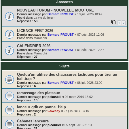
Annonces
NOUVEAU FORUM - NOUVELLE MOUTURE
Dernier message par
Bernard PROUST
«
19 juil. 2026 18:47
Posté dans
La vie du forum
Réponses :
53
1
2
LICENCE FFBT 2026
Dernier message par
Bernard PROUST
«
07 déc. 2025 12:06
Posté dans
Marocchi
CALENDRIER 2026
Dernier message par
Bernard PROUST
«
01 déc. 2025 12:37
Posté dans
Marocchi
Réponses :
27
Sujets
Quelqu'un utilise des chaussures tactiques pour tirer au
ball-trap ?
Dernier message par
Bernard PROUST
«
06 juil. 2026 23:00
Réponses :
6
ramassage des plateaux
Dernier message par
pekosbill
«
04 mars 2019 15:02
Réponses :
10
lanceur gdk en panne. Help
Dernier message par
Cowboy
«
27 juin 2017 13:15
Réponses :
2
Cabanes lanceurs
Dernier message par
plcourier
«
05 sept. 2016 21:31
Réponses :
21