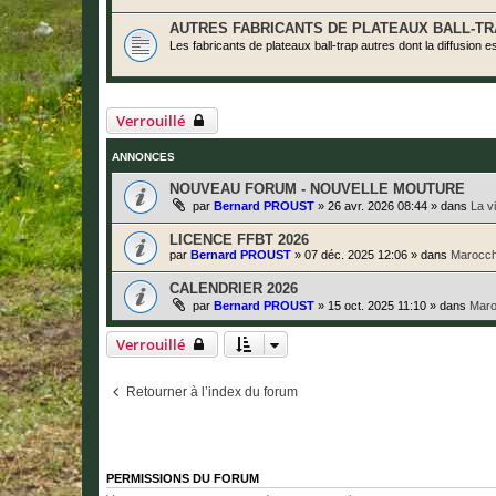
AUTRES FABRICANTS DE PLATEAUX BALL-T
Les fabricants de plateaux ball-trap autres dont la diffusion es
Verrouillé
ANNONCES
NOUVEAU FORUM - NOUVELLE MOUTURE
par
Bernard PROUST
»
26 avr. 2026 08:44
» dans
La v
LICENCE FFBT 2026
par
Bernard PROUST
»
07 déc. 2025 12:06
» dans
Marocch
CALENDRIER 2026
par
Bernard PROUST
»
15 oct. 2025 11:10
» dans
Maro
Verrouillé
Retourner à l’index du forum
PERMISSIONS DU FORUM