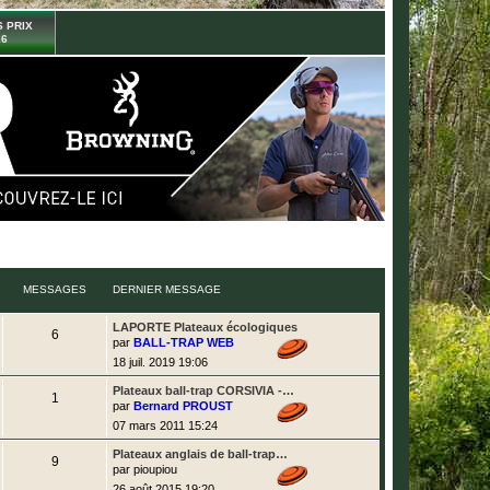
 PRIX
26
MESSAGES
DERNIER MESSAGE
D
LAPORTE Plateaux écologiques
M
6
e
par
BALL-TRAP WEB
r
e
18 juil. 2019 19:06
n
i
s
D
Plateaux ball-trap CORSIVIA -…
e
M
1
e
r
par
Bernard PROUST
r
s
m
e
07 mars 2011 15:24
n
e
i
s
a
s
D
Plateaux anglais de ball-trap…
e
s
M
9
e
r
par
pioupiou
a
g
r
s
m
g
e
26 août 2015 19:20