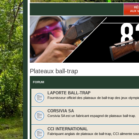
RÉ
AUX 
Plateaux ball-trap
FORUM
LAPORTE BALL-TRAP
Fournisseur officiel des plateaux de ball-trap des jeux olympiq
CORSIVIA SA
Corsivia SA est un fabricant espagnol de plateaux ball-trap.
CCI INTERNATIONAL
Fabriquant anglais de plateaux de ball-trap, CCI alimente so