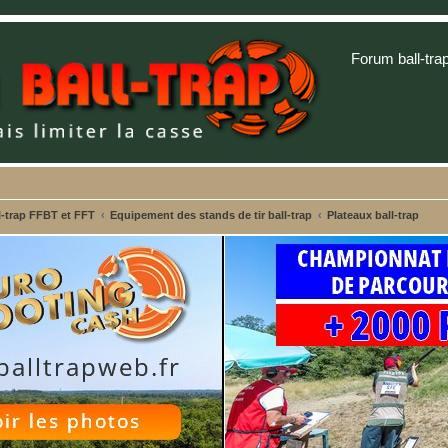
Forum ball-tra
-trap FFBT et FFT
Equipement des stands de tir ball-trap
Plateaux ball-trap