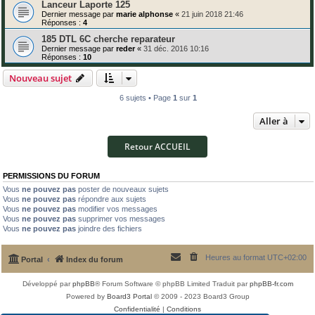
Lanceur Laporte 125
Dernier message par
marie alphonse
«
21 juin 2018 21:46
Réponses :
4
185 DTL 6C cherche reparateur
Dernier message par
reder
«
31 déc. 2016 10:16
Réponses :
10
Nouveau sujet
6 sujets • Page
1
sur
1
Aller à
Retour ACCUEIL
PERMISSIONS DU FORUM
Vous
ne pouvez pas
poster de nouveaux sujets
Vous
ne pouvez pas
répondre aux sujets
Vous
ne pouvez pas
modifier vos messages
Vous
ne pouvez pas
supprimer vos messages
Vous
ne pouvez pas
joindre des fichiers
Heures au format
UTC+02:00
Portal
Index du forum
Développé par
phpBB
® Forum Software © phpBB Limited
Traduit par
phpBB-fr.com
Powered by
Board3 Portal
© 2009 - 2023 Board3 Group
Confidentialité
|
Conditions