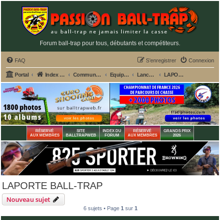
Forum ball-trap pour tous, débutants et compétiteurs.
FAQ
S’enregistrer
Connexion
Portal
Index du forum
Commun aux 2 fédérations ball-trap FFBT et FFT
Equipement des stands de tir ball-trap
Lanceurs de plateaux ball-trap
LAPORTE BALL-TRAP
RÉSERVÉ
SITE
INDEX DU
RÉSERVÉ
GRANDS PRIX
AUX MEMBRES
BALLTRAPWEB
FORUM
AUX MEMBRES
2026
LAPORTE BALL-TRAP
Nouveau sujet
6 sujets • Page
1
sur
1