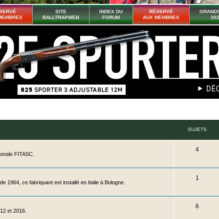
SERVÉ
SITE
INDEX DU
RÉSERVÉ
GRANDS
MEMBRES
BALLTRAPWEB
FORUM
AUX MEMBRES
20
SUJETS
S
4
tionale FITASC.
u
j
S
1
 1964, ce fabriquant est installé en Italie à Bologne.
e
u
t
j
S
6
12 et 2016.
s
e
u