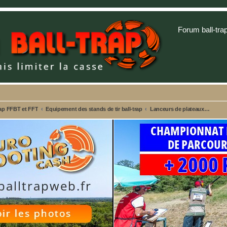
Forum ball-tra
rap FFBT et FFT
Equipement des stands de tir ball-trap
Lanceurs de plateaux ball-trap