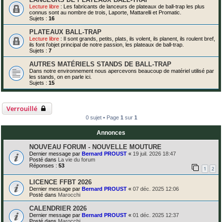
Lecture libre
: Les fabricants de lanceurs de plateaux de ball-trap les plus
connus sont au nombre de trois, Laporte, Mattarelli et Promatic.
Sujets :
16
PLATEAUX BALL-TRAP
Lecture libre
: Il sont grands, petits, plats, ils volent, ils planent, ils roulent bref,
ils font l'objet principal de notre passion, les plateaux de ball-trap.
Sujets :
7
AUTRES MATÉRIELS STANDS DE BALL-TRAP
Dans notre environnement nous apercevons beaucoup de matériel utilisé par
les stands, on en parle ici.
Sujets :
15
Verrouillé
0 sujet • Page
1
sur
1
Annonces
NOUVEAU FORUM - NOUVELLE MOUTURE
Dernier message par
Bernard PROUST
«
19 juil. 2026 18:47
Posté dans
La vie du forum
Réponses :
53
1
2
LICENCE FFBT 2026
Dernier message par
Bernard PROUST
«
07 déc. 2025 12:06
Posté dans
Marocchi
CALENDRIER 2026
Dernier message par
Bernard PROUST
«
01 déc. 2025 12:37
Posté dans
Marocchi