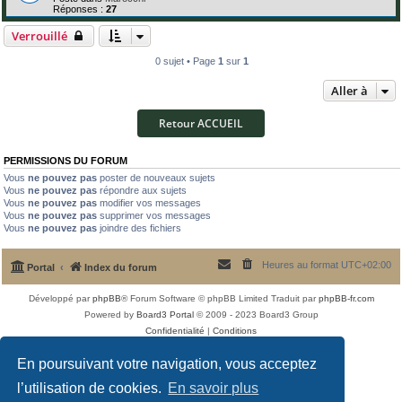
Réponses :
27
Verrouillé
0 sujet • Page
1
sur
1
Aller à
Retour ACCUEIL
PERMISSIONS DU FORUM
Vous
ne pouvez pas
poster de nouveaux sujets
Vous
ne pouvez pas
répondre aux sujets
Vous
ne pouvez pas
modifier vos messages
Vous
ne pouvez pas
supprimer vos messages
Vous
ne pouvez pas
joindre des fichiers
Heures au format
UTC+02:00
Portal
Index du forum
Développé par
phpBB
® Forum Software © phpBB Limited
Traduit par
phpBB-fr.com
Powered by
Board3 Portal
© 2009 - 2023 Board3 Group
Confidentialité
|
Conditions
En poursuivant votre navigation, vous acceptez
l’utilisation de cookies.
En savoir plus