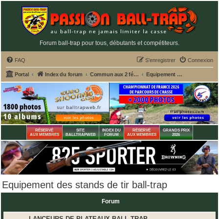
Forum ball-trap pour tous, débutants et compétiteurs.
FAQ
S’enregistrer
Connexion
Portal
Index du forum
Commun aux 2 fédérations ball-trap FFBT et FFT
Equipement des stands de tir ball-trap
RÉSERVÉ
SITE
INDEX DU
RÉSERVÉ
GRANDS PRIX
AUX MEMBRES
BALLTRAPWEB
FORUM
AUX MEMBRES
2026
Equipement des stands de tir ball-trap
Forum
LANCEURS DE PLATEAUX BALL-TRAP