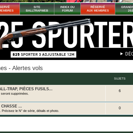
SERVÉ
SITE
INDEX DU
RÉSERVÉ
GRANDS
MEMBRES
BALLTRAPWEB
FORUM
AUX MEMBRES
20
s - Alertes vols
SUJETS
L-TRAP, PIÈCES FUSILS...
S
6
 seront supprimées
.
u
j
 CHASSE ...
S
0
. Précisez le N° de série, détails et photo.
e
u
t
j
s
e