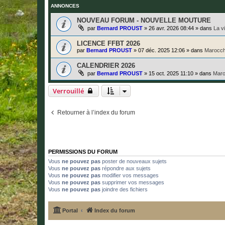
ANNONCES
NOUVEAU FORUM - NOUVELLE MOUTURE
par
Bernard PROUST
»
26 avr. 2026 08:44
» dans
La v
LICENCE FFBT 2026
par
Bernard PROUST
»
07 déc. 2025 12:06
» dans
Marocch
CALENDRIER 2026
par
Bernard PROUST
»
15 oct. 2025 11:10
» dans
Maro
Verrouillé
Retourner à l’index du forum
PERMISSIONS DU FORUM
Vous
ne pouvez pas
poster de nouveaux sujets
Vous
ne pouvez pas
répondre aux sujets
Vous
ne pouvez pas
modifier vos messages
Vous
ne pouvez pas
supprimer vos messages
Vous
ne pouvez pas
joindre des fichiers
Portal
Index du forum