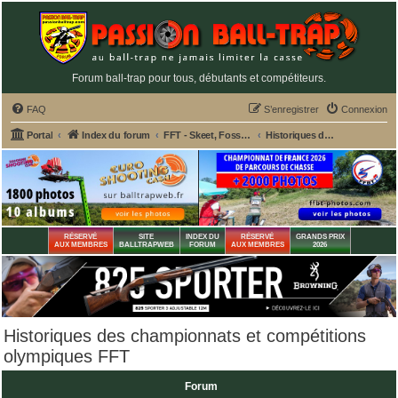
Forum ball-trap pour tous, débutants et compétiteurs.
FAQ
S’enregistrer
Connexion
Portal
Index du forum
FFT - Skeet, Fosse Olympique, Double Trap
Historiques des championnats et compétitions olympiques FFT
RÉSERVÉ
SITE
INDEX DU
RÉSERVÉ
GRANDS PRIX
AUX MEMBRES
BALLTRAPWEB
FORUM
AUX MEMBRES
2026
Historiques des championnats et compétitions
olympiques FFT
Forum