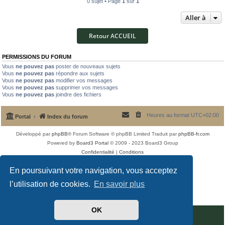
0 sujet • Page
1
sur
1
Aller à
Retour ACCUEIL
PERMISSIONS DU FORUM
Vous
ne pouvez pas
poster de nouveaux sujets
Vous
ne pouvez pas
répondre aux sujets
Vous
ne pouvez pas
modifier vos messages
Vous
ne pouvez pas
supprimer vos messages
Vous
ne pouvez pas
joindre des fichiers
Heures au format
UTC+02:00
Portal
Index du forum
Développé par
phpBB
® Forum Software © phpBB Limited
Traduit par
phpBB-fr.com
Powered by
Board3 Portal
© 2009 - 2023 Board3 Group
Confidentialité
|
Conditions
En poursuivant votre navigation, vous acceptez
l’utilisation de cookies.
En savoir plus
OK