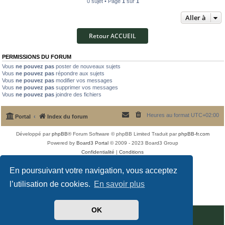
0 sujet • Page
1
sur
1
Aller à
Retour ACCUEIL
PERMISSIONS DU FORUM
Vous
ne pouvez pas
poster de nouveaux sujets
Vous
ne pouvez pas
répondre aux sujets
Vous
ne pouvez pas
modifier vos messages
Vous
ne pouvez pas
supprimer vos messages
Vous
ne pouvez pas
joindre des fichiers
Heures au format
UTC+02:00
Portal
Index du forum
Développé par
phpBB
® Forum Software © phpBB Limited
Traduit par
phpBB-fr.com
Powered by
Board3 Portal
© 2009 - 2023 Board3 Group
Confidentialité
|
Conditions
En poursuivant votre navigation, vous acceptez
l’utilisation de cookies.
En savoir plus
OK