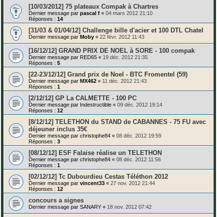
[10/03/2012] 75 plateaux Compak à Chartres
Dernier message par
pascal f
«
04 mars 2012 21:10
Réponses :
14
[31/03 & 01/04/12] Challenge bille d'acier et 100 DTL Chatel
Dernier message par
Moby
«
22 févr. 2012 11:43
[16/12/12] GRAND PRIX DE NOEL à SORE - 100 compak
Dernier message par
RED65
«
19 déc. 2012 21:35
Réponses :
5
[22-23/12/12] Grand prix de Noel - BTC Fromentel (59)
Dernier message par
MX462
«
11 déc. 2012 21:43
Réponses :
1
[2/12/12] GP La CALMETTE - 100 PC
Dernier message par
Indestructible
«
09 déc. 2012 19:14
Réponses :
12
[8/12/12] TELETHON du STAND de CABANNES - 75 FU avec
déjeuner inclus 35€
Dernier message par
christophe84
«
08 déc. 2012 19:59
Réponses :
3
[08/12/12] ESF Falaise réalise un TELETHON
Dernier message par
christophe84
«
08 déc. 2012 11:56
Réponses :
1
[02/12/12] Tc Dubourdieu Cestas Téléthon 2012
Dernier message par
vincent33
«
27 nov. 2012 21:44
Réponses :
12
concours a signes
Dernier message par
SANARY
«
18 nov. 2012 07:42