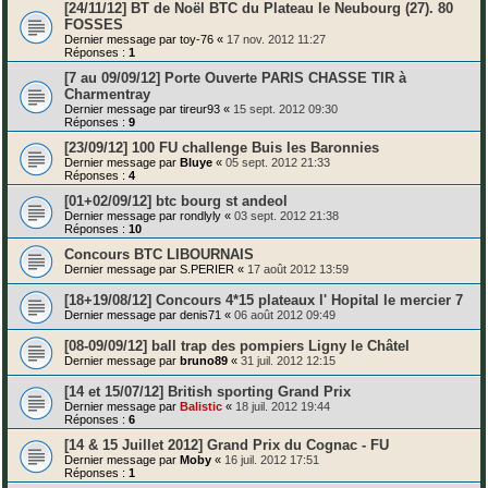
[24/11/12] BT de Noël BTC du Plateau le Neubourg (27). 80
FOSSES
Dernier message par
toy-76
«
17 nov. 2012 11:27
Réponses :
1
[7 au 09/09/12] Porte Ouverte PARIS CHASSE TIR à
Charmentray
Dernier message par
tireur93
«
15 sept. 2012 09:30
Réponses :
9
[23/09/12] 100 FU challenge Buis les Baronnies
Dernier message par
Bluye
«
05 sept. 2012 21:33
Réponses :
4
[01+02/09/12] btc bourg st andeol
Dernier message par
rondlyly
«
03 sept. 2012 21:38
Réponses :
10
Concours BTC LIBOURNAIS
Dernier message par
S.PERIER
«
17 août 2012 13:59
[18+19/08/12] Concours 4*15 plateaux l' Hopital le mercier 7
Dernier message par
denis71
«
06 août 2012 09:49
[08-09/09/12] ball trap des pompiers Ligny le Châtel
Dernier message par
bruno89
«
31 juil. 2012 12:15
[14 et 15/07/12] British sporting Grand Prix
Dernier message par
Balistic
«
18 juil. 2012 19:44
Réponses :
6
[14 & 15 Juillet 2012] Grand Prix du Cognac - FU
Dernier message par
Moby
«
16 juil. 2012 17:51
Réponses :
1