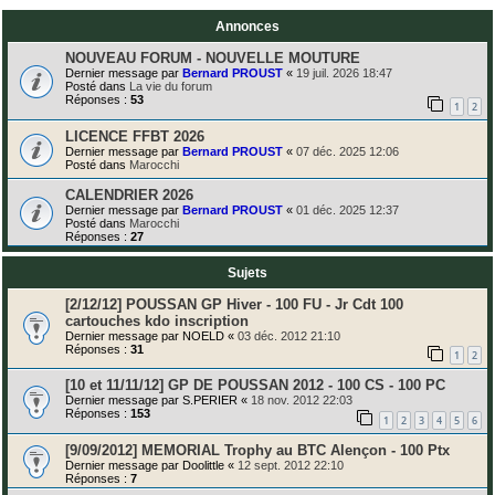
Annonces
NOUVEAU FORUM - NOUVELLE MOUTURE
Dernier message par
Bernard PROUST
«
19 juil. 2026 18:47
Posté dans
La vie du forum
Réponses :
53
1
2
LICENCE FFBT 2026
Dernier message par
Bernard PROUST
«
07 déc. 2025 12:06
Posté dans
Marocchi
CALENDRIER 2026
Dernier message par
Bernard PROUST
«
01 déc. 2025 12:37
Posté dans
Marocchi
Réponses :
27
Sujets
[2/12/12] POUSSAN GP Hiver - 100 FU - Jr Cdt 100
cartouches kdo inscription
Dernier message par
NOELD
«
03 déc. 2012 21:10
Réponses :
31
1
2
[10 et 11/11/12] GP DE POUSSAN 2012 - 100 CS - 100 PC
Dernier message par
S.PERIER
«
18 nov. 2012 22:03
Réponses :
153
1
2
3
4
5
6
[9/09/2012] MEMORIAL Trophy au BTC Alençon - 100 Ptx
Dernier message par
Doolittle
«
12 sept. 2012 22:10
Réponses :
7