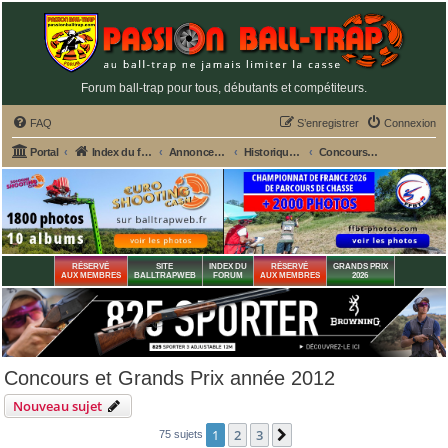
Forum ball-trap pour tous, débutants et compétiteurs.
FAQ
S’enregistrer
Connexion
Portal
Index du forum
Annonces GRATUITES PASSION BALL-TRAP
Historiques des annonces CONCOURS, GP des stands
Concours et Grands Prix année 2012
RÉSERVÉ
SITE
INDEX DU
RÉSERVÉ
GRANDS PRIX
AUX MEMBRES
BALLTRAPWEB
FORUM
AUX MEMBRES
2026
Concours et Grands Prix année 2012
Nouveau sujet
1
2
3
Suivante
75 sujets