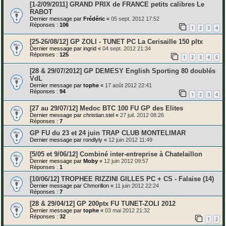
[1-2/09/2011] GRAND PRIX de FRANCE petits calibres Le
RABOT
Dernier message par
Frédéric
«
05 sept. 2012 17:52
Réponses :
106
1
2
3
4
[25-26/08/12] GP ZOLI - TUNET PC La Cerisaille 150 pltx
Dernier message par
ingrid
«
04 sept. 2012 21:34
Réponses :
125
1
2
3
4
5
[28 & 29/07/2012] GP DEMESY English Sporting 80 doublés
VdL
Dernier message par
tophe
«
17 août 2012 22:41
Réponses :
94
1
2
3
4
[27 au 29/07/12] Medoc BTC 100 FU GP des Elites
Dernier message par
christian.stel
«
27 juil. 2012 08:26
Réponses :
7
GP FU du 23 et 24 juin TRAP CLUB MONTELIMAR
Dernier message par
rondlyly
«
12 juin 2012 11:49
[5/05 et 9/06/12] Combiné inter-entreprise à Chatelaillon
Dernier message par
Moby
«
12 juin 2012 09:57
Réponses :
1
[10/06/12] TROPHEE RIZZINI GILLES PC + CS - Falaise (14)
Dernier message par
Chmorillon
«
11 juin 2012 22:24
Réponses :
7
[28 & 29/04/12] GP 200ptx FU TUNET-ZOLI 2012
Dernier message par
tophe
«
03 mai 2012 21:32
Réponses :
32
1
2