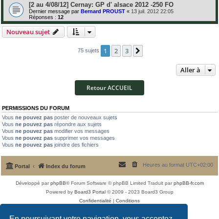
[2 au 4/08/12] Cernay: GP d' alsace 2012 -250 FO
Dernier message par
Bernard PROUST
«
13 juil. 2012 22:05
Réponses :
12
Nouveau sujet
1
2
3
Suivante
75 sujets
Aller à
Retour ACCUEIL
PERMISSIONS DU FORUM
Vous
ne pouvez pas
poster de nouveaux sujets
Vous
ne pouvez pas
répondre aux sujets
Vous
ne pouvez pas
modifier vos messages
Vous
ne pouvez pas
supprimer vos messages
Vous
ne pouvez pas
joindre des fichiers
Heures au format
UTC+02:00
Portal
Index du forum
Développé par
phpBB
® Forum Software © phpBB Limited
Traduit par
phpBB-fr.com
Powered by
Board3 Portal
© 2009 - 2023 Board3 Group
Confidentialité
|
Conditions
En poursuivant votre navigation, vous acceptez