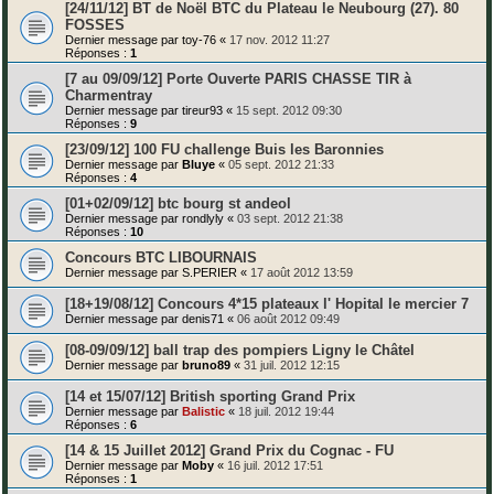
[24/11/12] BT de Noël BTC du Plateau le Neubourg (27). 80
FOSSES
Dernier message par
toy-76
«
17 nov. 2012 11:27
Réponses :
1
[7 au 09/09/12] Porte Ouverte PARIS CHASSE TIR à
Charmentray
Dernier message par
tireur93
«
15 sept. 2012 09:30
Réponses :
9
[23/09/12] 100 FU challenge Buis les Baronnies
Dernier message par
Bluye
«
05 sept. 2012 21:33
Réponses :
4
[01+02/09/12] btc bourg st andeol
Dernier message par
rondlyly
«
03 sept. 2012 21:38
Réponses :
10
Concours BTC LIBOURNAIS
Dernier message par
S.PERIER
«
17 août 2012 13:59
[18+19/08/12] Concours 4*15 plateaux l' Hopital le mercier 7
Dernier message par
denis71
«
06 août 2012 09:49
[08-09/09/12] ball trap des pompiers Ligny le Châtel
Dernier message par
bruno89
«
31 juil. 2012 12:15
[14 et 15/07/12] British sporting Grand Prix
Dernier message par
Balistic
«
18 juil. 2012 19:44
Réponses :
6
[14 & 15 Juillet 2012] Grand Prix du Cognac - FU
Dernier message par
Moby
«
16 juil. 2012 17:51
Réponses :
1