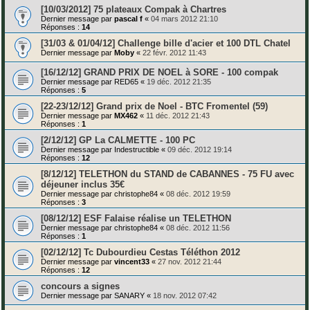
[10/03/2012] 75 plateaux Compak à Chartres
Dernier message par
pascal f
«
04 mars 2012 21:10
Réponses :
14
[31/03 & 01/04/12] Challenge bille d'acier et 100 DTL Chatel
Dernier message par
Moby
«
22 févr. 2012 11:43
[16/12/12] GRAND PRIX DE NOEL à SORE - 100 compak
Dernier message par
RED65
«
19 déc. 2012 21:35
Réponses :
5
[22-23/12/12] Grand prix de Noel - BTC Fromentel (59)
Dernier message par
MX462
«
11 déc. 2012 21:43
Réponses :
1
[2/12/12] GP La CALMETTE - 100 PC
Dernier message par
Indestructible
«
09 déc. 2012 19:14
Réponses :
12
[8/12/12] TELETHON du STAND de CABANNES - 75 FU avec
déjeuner inclus 35€
Dernier message par
christophe84
«
08 déc. 2012 19:59
Réponses :
3
[08/12/12] ESF Falaise réalise un TELETHON
Dernier message par
christophe84
«
08 déc. 2012 11:56
Réponses :
1
[02/12/12] Tc Dubourdieu Cestas Téléthon 2012
Dernier message par
vincent33
«
27 nov. 2012 21:44
Réponses :
12
concours a signes
Dernier message par
SANARY
«
18 nov. 2012 07:42