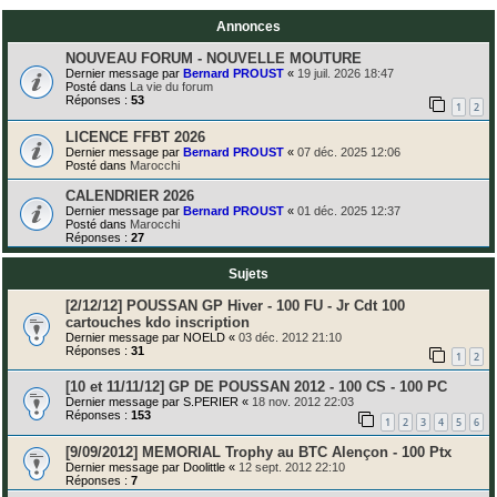
Annonces
NOUVEAU FORUM - NOUVELLE MOUTURE
Dernier message par
Bernard PROUST
«
19 juil. 2026 18:47
Posté dans
La vie du forum
Réponses :
53
1
2
LICENCE FFBT 2026
Dernier message par
Bernard PROUST
«
07 déc. 2025 12:06
Posté dans
Marocchi
CALENDRIER 2026
Dernier message par
Bernard PROUST
«
01 déc. 2025 12:37
Posté dans
Marocchi
Réponses :
27
Sujets
[2/12/12] POUSSAN GP Hiver - 100 FU - Jr Cdt 100
cartouches kdo inscription
Dernier message par
NOELD
«
03 déc. 2012 21:10
Réponses :
31
1
2
[10 et 11/11/12] GP DE POUSSAN 2012 - 100 CS - 100 PC
Dernier message par
S.PERIER
«
18 nov. 2012 22:03
Réponses :
153
1
2
3
4
5
6
[9/09/2012] MEMORIAL Trophy au BTC Alençon - 100 Ptx
Dernier message par
Doolittle
«
12 sept. 2012 22:10
Réponses :
7