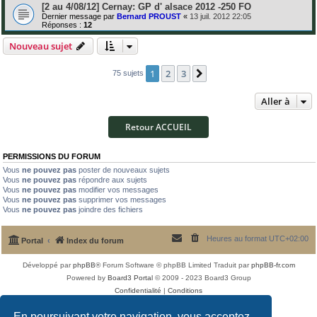
[2 au 4/08/12] Cernay: GP d' alsace 2012 -250 FO
Dernier message par
Bernard PROUST
«
13 juil. 2012 22:05
Réponses :
12
Nouveau sujet
1
2
3
Suivante
75 sujets
Aller à
Retour ACCUEIL
PERMISSIONS DU FORUM
Vous
ne pouvez pas
poster de nouveaux sujets
Vous
ne pouvez pas
répondre aux sujets
Vous
ne pouvez pas
modifier vos messages
Vous
ne pouvez pas
supprimer vos messages
Vous
ne pouvez pas
joindre des fichiers
Heures au format
UTC+02:00
Portal
Index du forum
Développé par
phpBB
® Forum Software © phpBB Limited
Traduit par
phpBB-fr.com
Powered by
Board3 Portal
© 2009 - 2023 Board3 Group
Confidentialité
|
Conditions
En poursuivant votre navigation, vous acceptez