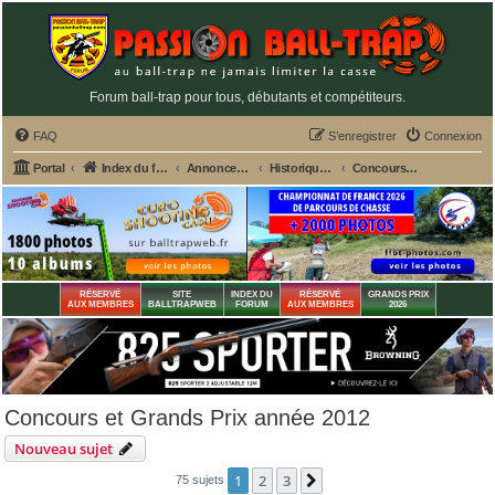
Forum ball-trap pour tous, débutants et compétiteurs.
FAQ
S’enregistrer
Connexion
Portal
Index du forum
Annonces GRATUITES PASSION BALL-TRAP
Historiques des annonces CONCOURS, GP des stands
Concours et Grands Prix année 2012
RÉSERVÉ
SITE
INDEX DU
RÉSERVÉ
GRANDS PRIX
AUX MEMBRES
BALLTRAPWEB
FORUM
AUX MEMBRES
2026
Concours et Grands Prix année 2012
Nouveau sujet
1
2
3
Suivante
75 sujets