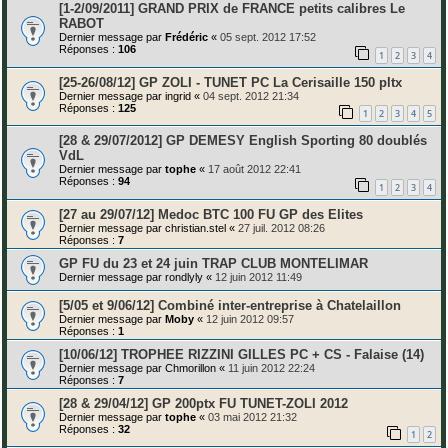
[1-2/09/2011] GRAND PRIX de FRANCE petits calibres Le
RABOT
Dernier message par
Frédéric
«
05 sept. 2012 17:52
Réponses :
106
1
2
3
4
[25-26/08/12] GP ZOLI - TUNET PC La Cerisaille 150 pltx
Dernier message par
ingrid
«
04 sept. 2012 21:34
Réponses :
125
1
2
3
4
5
[28 & 29/07/2012] GP DEMESY English Sporting 80 doublés
VdL
Dernier message par
tophe
«
17 août 2012 22:41
Réponses :
94
1
2
3
4
[27 au 29/07/12] Medoc BTC 100 FU GP des Elites
Dernier message par
christian.stel
«
27 juil. 2012 08:26
Réponses :
7
GP FU du 23 et 24 juin TRAP CLUB MONTELIMAR
Dernier message par
rondlyly
«
12 juin 2012 11:49
[5/05 et 9/06/12] Combiné inter-entreprise à Chatelaillon
Dernier message par
Moby
«
12 juin 2012 09:57
Réponses :
1
[10/06/12] TROPHEE RIZZINI GILLES PC + CS - Falaise (14)
Dernier message par
Chmorillon
«
11 juin 2012 22:24
Réponses :
7
[28 & 29/04/12] GP 200ptx FU TUNET-ZOLI 2012
Dernier message par
tophe
«
03 mai 2012 21:32
Réponses :
32
1
2