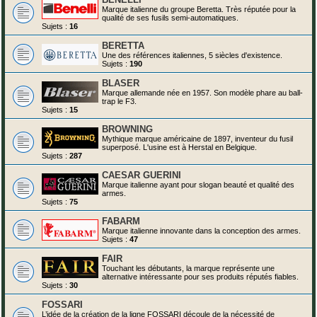
Marque italienne du groupe Beretta. Très réputée pour la
qualité de ses fusils semi-automatiques.
Sujets :
16
BERETTA
Une des références italiennes, 5 siècles d'existence.
Sujets :
190
BLASER
Marque allemande née en 1957. Son modèle phare au ball-
trap le F3.
Sujets :
15
BROWNING
Mythique marque américaine de 1897, inventeur du fusil
superposé. L'usine est à Herstal en Belgique.
Sujets :
287
CAESAR GUERINI
Marque italienne ayant pour slogan beauté et qualité des
armes.
Sujets :
75
FABARM
Marque italienne innovante dans la conception des armes.
Sujets :
47
FAIR
Touchant les débutants, la marque représente une
alternative intéressante pour ses produits réputés fiables.
Sujets :
30
FOSSARI
L’idée de la création de la ligne FOSSARI découle de la nécessité de