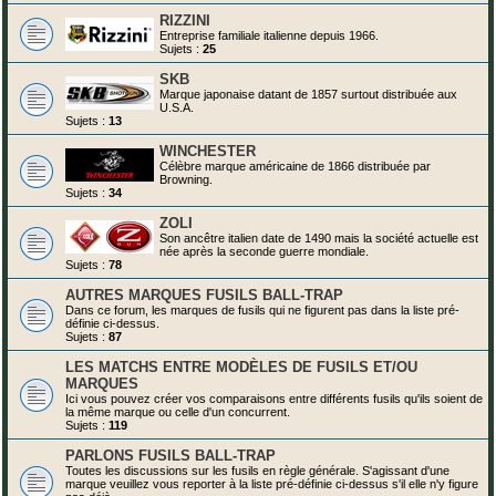
RIZZINI
Entreprise familiale italienne depuis 1966.
Sujets :
25
SKB
Marque japonaise datant de 1857 surtout distribuée aux
U.S.A.
Sujets :
13
WINCHESTER
Célèbre marque américaine de 1866 distribuée par
Browning.
Sujets :
34
ZOLI
Son ancêtre italien date de 1490 mais la société actuelle est
née après la seconde guerre mondiale.
Sujets :
78
AUTRES MARQUES FUSILS BALL-TRAP
Dans ce forum, les marques de fusils qui ne figurent pas dans la liste pré-
définie ci-dessus.
Sujets :
87
LES MATCHS ENTRE MODÈLES DE FUSILS ET/OU
MARQUES
Ici vous pouvez créer vos comparaisons entre différents fusils qu'ils soient de
la même marque ou celle d'un concurrent.
Sujets :
119
PARLONS FUSILS BALL-TRAP
Toutes les discussions sur les fusils en règle générale. S'agissant d'une
marque veuillez vous reporter à la liste pré-définie ci-dessus s'il elle n'y figure