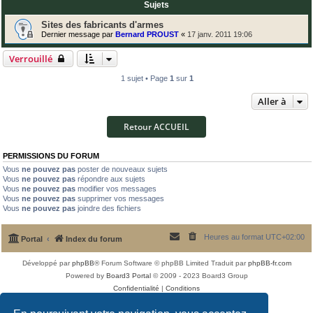
Sujets
Sites des fabricants d'armes
Dernier message par
Bernard PROUST
«
17 janv. 2011 19:06
Verrouillé
1 sujet • Page
1
sur
1
Aller à
Retour ACCUEIL
PERMISSIONS DU FORUM
Vous
ne pouvez pas
poster de nouveaux sujets
Vous
ne pouvez pas
répondre aux sujets
Vous
ne pouvez pas
modifier vos messages
Vous
ne pouvez pas
supprimer vos messages
Vous
ne pouvez pas
joindre des fichiers
Heures au format
UTC+02:00
Portal
Index du forum
Développé par
phpBB
® Forum Software © phpBB Limited
Traduit par
phpBB-fr.com
Powered by
Board3 Portal
© 2009 - 2023 Board3 Group
Confidentialité
|
Conditions