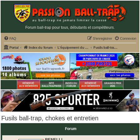
Forum ball-trap pour tous, débutants et compétiteurs.
FAQ
S’enregistrer
Connexion
Portal
Index du forum
L'équipement du tireur de ball-trap
Fusils ball-trap, chokes et entretien
RÉSERVÉ
SITE
INDEX DU
RÉSERVÉ
GRANDS PRIX
AUX MEMBRES
BALLTRAPWEB
FORUM
AUX MEMBRES
2026
Fusils ball-trap, chokes et entretien
Forum
BENELLI