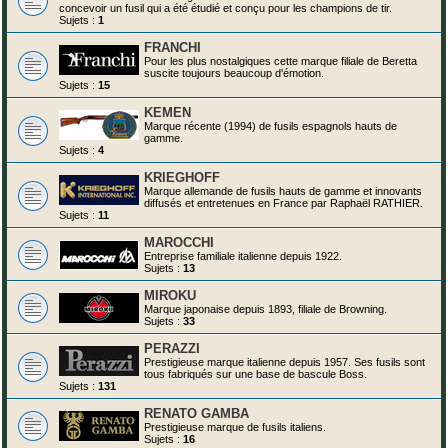
concevoir un fusil qui a été étudié et conçu pour les champions de tir.
Sujets :
1
FRANCHI
Pour les plus nostalgiques cette marque filiale de Beretta
suscite toujours beaucoup d'émotion.
Sujets :
15
KEMEN
Marque récente (1994) de fusils espagnols hauts de
gamme.
Sujets :
4
KRIEGHOFF
Marque allemande de fusils hauts de gamme et innovants
diffusés et entretenues en France par Raphaël RATHIER.
Sujets :
11
MAROCCHI
Entreprise familiale italienne depuis 1922.
Sujets :
13
MIROKU
Marque japonaise depuis 1893, filiale de Browning.
Sujets :
33
PERAZZI
Prestigieuse marque italienne depuis 1957. Ses fusils sont
tous fabriqués sur une base de bascule Boss.
Sujets :
131
RENATO GAMBA
Prestigieuse marque de fusils italiens.
Sujets :
16