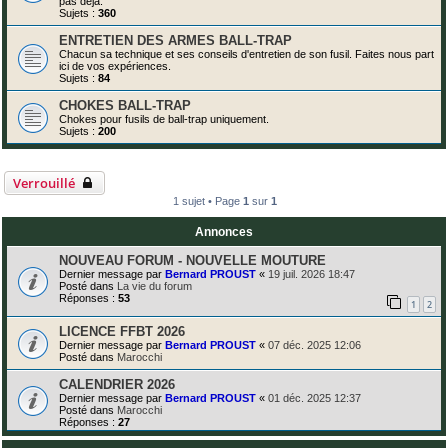
pas déjà.
Sujets :
360
ENTRETIEN DES ARMES BALL-TRAP
Chacun sa technique et ses conseils d'entretien de son fusil. Faites nous part
ici de vos expériences.
Sujets :
84
CHOKES BALL-TRAP
Chokes pour fusils de ball-trap
uniquement
.
Sujets :
200
Verrouillé
1 sujet • Page
1
sur
1
Annonces
NOUVEAU FORUM - NOUVELLE MOUTURE
Dernier message par
Bernard PROUST
«
19 juil. 2026 18:47
Posté dans
La vie du forum
Réponses :
53
1
2
LICENCE FFBT 2026
Dernier message par
Bernard PROUST
«
07 déc. 2025 12:06
Posté dans
Marocchi
CALENDRIER 2026
Dernier message par
Bernard PROUST
«
01 déc. 2025 12:37
Posté dans
Marocchi
Réponses :
27