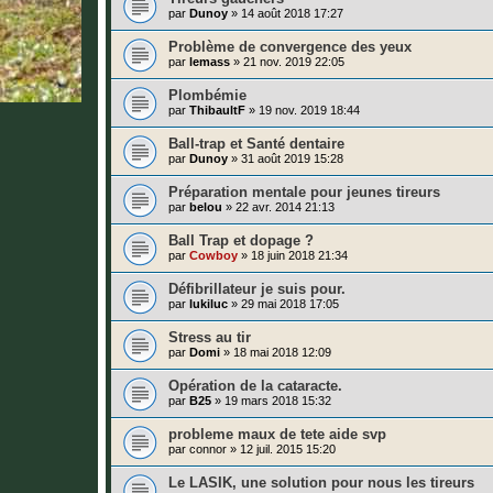
par
Dunoy
»
14 août 2018 17:27
Problème de convergence des yeux
par
lemass
»
21 nov. 2019 22:05
Plombémie
par
ThibaultF
»
19 nov. 2019 18:44
Ball-trap et Santé dentaire
par
Dunoy
»
31 août 2019 15:28
Préparation mentale pour jeunes tireurs
par
belou
»
22 avr. 2014 21:13
Ball Trap et dopage ?
par
Cowboy
»
18 juin 2018 21:34
Défibrillateur je suis pour.
par
lukiluc
»
29 mai 2018 17:05
Stress au tir
par
Domi
»
18 mai 2018 12:09
Opération de la cataracte.
par
B25
»
19 mars 2018 15:32
probleme maux de tete aide svp
par
connor
»
12 juil. 2015 15:20
Le LASIK, une solution pour nous les tireurs