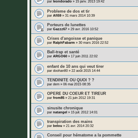
par
leondorado
»
15 janv. 2013 19:42
Probleme de dos et tir
par
Afi59
»
31 mars 2014 10:39
Porteurs de lunettes
par
Gazzz67
»
29 avr. 2016 10:52
Crises d'angoisse et panique
par
RalphFabarm
»
30 mars 2016 22:52
Ball-trap et santé
par
ARGO60
»
17 juin 2011 22:02
enfant de 10 ans qui veut tirer
par
doohan80
»
22 août 2015 14:44
TENDINITE OU QUOI ? ?
par
dem
»
06 mai 2015 08:35
OPERE DU COEUR ET TIREUR
par
from85
»
21 juin 2012 19:31
sinusite chronique
par
natangel
»
15 juil. 2012 14:01
transpiration des mains
par
belou
»
21 avr. 2014 20:32
Conseil pour hématome a la pommette