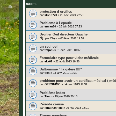
SUJETS
protection d oreilles
par
Mik13720
»
29 nov. 2024 22:21
Probleme à l epaule
par
erwan60
»
26 juin 2018 07:23
Droitier Oeil directeur Gauche
par
Clays
»
03 févr. 2011 19:59
un seul oeil
par
trap2B
»
31 déc. 2011 10:07
Formulaire type pour visite médicale
par
eka67
»
22 août 2023 16:36
Daltonisme " la galère !!!!"
par
titirs
»
23 janv. 2012 12:30
problème pour avoir un certificat médical ( méde
par
GERONIMO
»
04 nov. 2019 11:31
Problème index
par
Timo
»
19 juin 2020 20:18
Période creuse
par
jonathan faid
»
26 mai 2018 22:01
Tireurs gauchers