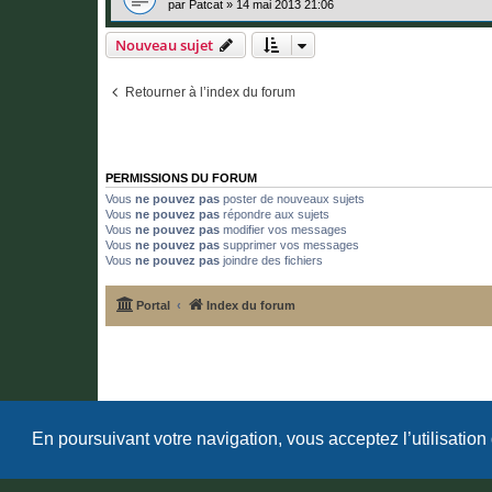
par
Patcat
»
14 mai 2013 21:06
Nouveau sujet
Retourner à l’index du forum
PERMISSIONS DU FORUM
Vous
ne pouvez pas
poster de nouveaux sujets
Vous
ne pouvez pas
répondre aux sujets
Vous
ne pouvez pas
modifier vos messages
Vous
ne pouvez pas
supprimer vos messages
Vous
ne pouvez pas
joindre des fichiers
Portal
Index du forum
En poursuivant votre navigation, vous acceptez l’utilisation