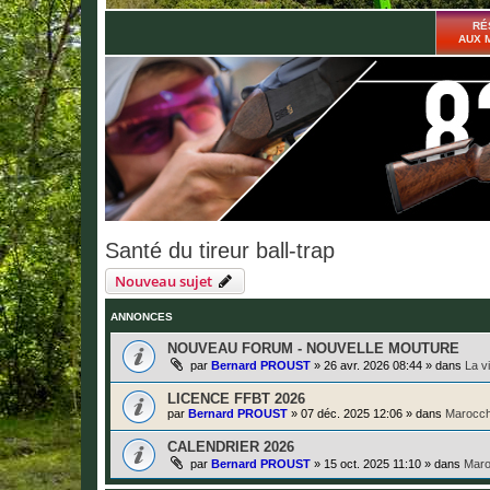
RÉ
AUX 
Santé du tireur ball-trap
Nouveau sujet
ANNONCES
NOUVEAU FORUM - NOUVELLE MOUTURE
par
Bernard PROUST
»
26 avr. 2026 08:44
» dans
La v
LICENCE FFBT 2026
par
Bernard PROUST
»
07 déc. 2025 12:06
» dans
Marocch
CALENDRIER 2026
par
Bernard PROUST
»
15 oct. 2025 11:10
» dans
Maro