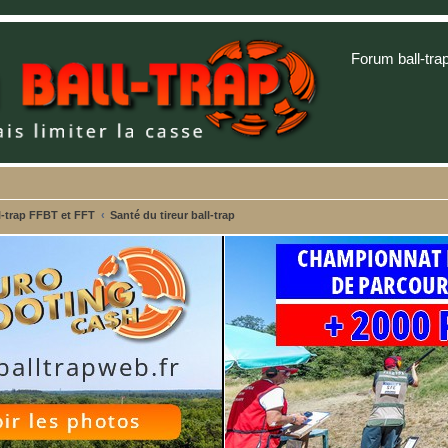
Forum ball-tra
-trap FFBT et FFT
Santé du tireur ball-trap