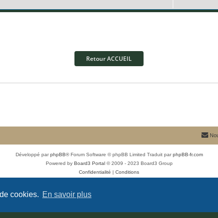
p
n
e
é
o
s
s
p
n
e
o
s
s
n
e
Retour ACCUEIL
s
s
e
s
Nou
Développé par
phpBB
® Forum Software © phpBB Limited
Traduit par
phpBB-fr.com
Powered by
Board3 Portal
© 2009 - 2023 Board3 Group
Confidentialité
|
Conditions
 de cookies.
En savoir plus