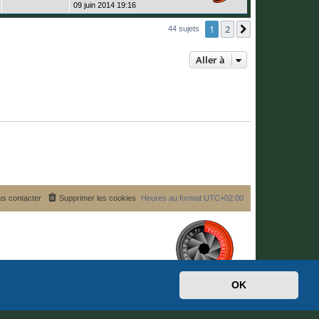
e
e
09 juin 2014 19:16
s
e
r
r
u
s
n
s
m
a
i
1
2
Suivante
44 sujets
e
g
e
e
s
e
r
s
s
m
a
Aller à
e
g
s
e
s
a
g
e
s contacter
Supprimer les cookies
Heures au format
UTC+02:00
OK