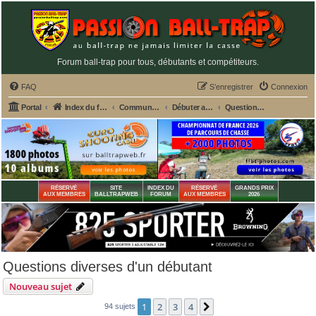
Forum ball-trap pour tous, débutants et compétiteurs.
FAQ
S’enregistrer
Connexion
Portal
Index du forum
Commun aux 2 fédérations ball-trap FFBT et FFT
Débuter au ball-trap - Créez votre sujet personnalisé
Questions diverses d'un débutant
RÉSERVÉ
SITE
INDEX DU
RÉSERVÉ
GRANDS PRIX
AUX MEMBRES
BALLTRAPWEB
FORUM
AUX MEMBRES
2026
Questions diverses d'un débutant
Nouveau sujet
1
2
3
4
Suivante
94 sujets