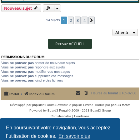
Nouveau sujet
1
2
3
4
Suivante
94 sujets
Aller à
Retour ACCUEIL
PERMISSIONS DU FORUM
Vous
ne pouvez pas
poster de nouveaux sujets
Vous
ne pouvez pas
répondre aux sujets
Vous
ne pouvez pas
modifier vos messages
Vous
ne pouvez pas
supprimer vos messages
Vous
ne pouvez pas
joindre des fichiers
Heures au format
UTC+02:00
Portal
Index du forum
Développé par
phpBB
® Forum Software © phpBB Limited
Traduit par
phpBB-fr.com
Powered by
Board3 Portal
© 2009 - 2023 Board3 Group
Confidentialité
|
Conditions
En poursuivant votre navigation, vous acceptez
l’utilisation de cookies.
En savoir plus