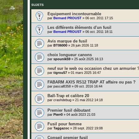
SUJETS
Equipement incontournable
par
Bernard PROUST
»
06 oct. 2011 17:15
Les différents éléments d'un fusil
par
Bernard PROUST
»
06 oct. 2011 18:11
Avis marque de fusil
par
BT06000
»
26 juin 2026 11:18
choix longueur canons
par
spounik59
»
25 août 2025 16:13
neuf sur le web ou occasion chez un armurier 
par
tigrou57
»
01 mars 2025 16:47
FABARM AXIS RS12 TRAP AT affaire ou pas ?
par
pascal8358
»
09 oct. 2016 16:44
Ball-Trap et calibre 20
par
crashdebug
»
21 mai 2012 14:18
Premier fusil débutant
par
Pierr0
»
04 août 2023 21:03
Fusil pour femme
par
Taggazoc
»
28 sept. 2022 19:08
Conseil premier fusil