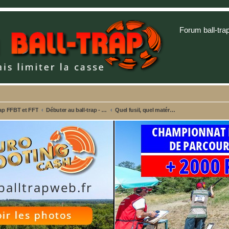
Forum ball-tra
rap FFBT et FFT
Débuter au ball-trap - Créez votre sujet personnalisé
Quel fusil, quel matériel pour débuter au ball-trap ?