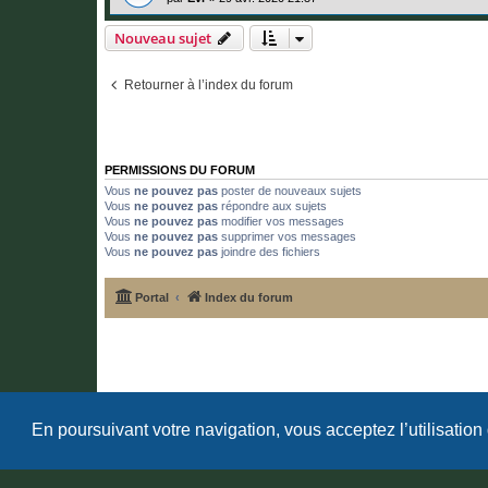
Nouveau sujet
Retourner à l’index du forum
PERMISSIONS DU FORUM
Vous
ne pouvez pas
poster de nouveaux sujets
Vous
ne pouvez pas
répondre aux sujets
Vous
ne pouvez pas
modifier vos messages
Vous
ne pouvez pas
supprimer vos messages
Vous
ne pouvez pas
joindre des fichiers
Portal
Index du forum
En poursuivant votre navigation, vous acceptez l’utilisation