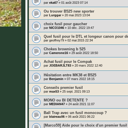
par
eka67
»
01 août 2023 07:14
Ou trouver B525 new sporter
par
Lurggar
»
20 mai 2023 13:04
choix fusil pour gaucher
par
NICO1046
»
10 déc. 2022 19:47
Quel fusil pour le DTL et longeur canon pour d
par
geoffrey79
»
02 mai 2015 22:34
Chokes browning b 525
par
Camerone16
»
29 août 2022 18:50
Achat fusil pour le Compak
par
JOEBARJLT83
»
20 mars 2022 12:40
Hésitation entre MK38 et B525
par
Benjamin
»
07 mars 2022 18:15
Conseils premier fusil
par
max53
»
25 sept. 2021 09:13
MONO ou BI DETENTE ?
par
MEDIAN47
»
24 août 2021 11:07
Ball Trap avec un fusil monocoup ?
par
blaireau06
»
06 août 2021 06:22
[Marco59] Aide pour le choix d'un premier fusil 