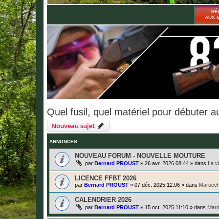
RÉ
AUX 
Quel fusil, quel matériel pour débuter au
Nouveau sujet
ANNONCES
NOUVEAU FORUM - NOUVELLE MOUTURE
par
Bernard PROUST
»
26 avr. 2026 08:44
» dans
La v
LICENCE FFBT 2026
par
Bernard PROUST
»
07 déc. 2025 12:06
» dans
Marocch
CALENDRIER 2026
par
Bernard PROUST
»
15 oct. 2025 11:10
» dans
Maro