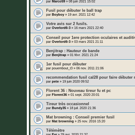
par
Marco59
»
08 juin 2021 15:02
Fusil pour débuter le ball trap
par
Boyboy
»
19 avr. 2021 12:42
Votre avis sur 2 fusils.
par
Overlord6-3
»
16 mars 2021 22:40
Conseil pour 1ere protection oculaires et auditi
par
Overlord6-3
»
03 mars 2021 21:11
Benjitrap : Hauteur de bande
par
Benjitrap
»
01 févr. 2021 21:24
1er fusil pour débuter
par
pouembout_t3
»
06 nov. 2011 21:06
recommendation fusil cal28 pour faire débuter
par
pete
»
19 juin 2020 09:52
Florent 36 : Nouveau tireur fu et pc
par
Florent36
»
01 sept. 2020 20:01
Tireur très occasionnel
par
Bundy35
»
18 juil. 2020 21:36
Mat browning : Conseil premier fusil
par
Mat browning
»
25 nov. 2016 15:20
Télémètre
par
Evr
»
29 avr. 2020 21:37