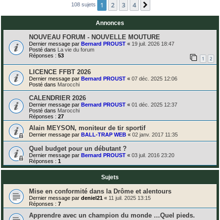
1
2
3
4
Suivante
108 sujets
Annonces
NOUVEAU FORUM - NOUVELLE MOUTURE
Dernier message par
Bernard PROUST
«
19 juil. 2026 18:47
Posté dans
La vie du forum
Réponses :
53
1
2
LICENCE FFBT 2026
Dernier message par
Bernard PROUST
«
07 déc. 2025 12:06
Posté dans
Marocchi
CALENDRIER 2026
Dernier message par
Bernard PROUST
«
01 déc. 2025 12:37
Posté dans
Marocchi
Réponses :
27
Alain MEYSON, moniteur de tir sportif
Dernier message par
BALL-TRAP WEB
«
02 janv. 2017 11:35
Quel budget pour un débutant ?
Dernier message par
Bernard PROUST
«
03 juil. 2016 23:20
Réponses :
1
Sujets
Mise en conformité dans la Drôme et alentours
Dernier message par
deniel21
«
11 juil. 2025 13:15
Réponses :
7
Apprendre avec un champion du monde …Quel pieds.