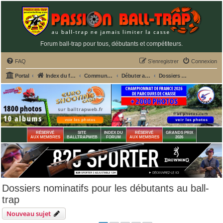
Forum ball-trap pour tous, débutants et compétiteurs.
FAQ
S’enregistrer
Connexion
Portal
Index du forum
Commun aux 2 fédérations ball-trap FFBT et FFT
Débuter au ball-trap - Créez votre sujet personnalisé
Dossiers nominatifs pour les débutants au ball-trap
RÉSERVÉ
SITE
INDEX DU
RÉSERVÉ
GRANDS PRIX
AUX MEMBRES
BALLTRAPWEB
FORUM
AUX MEMBRES
2026
Dossiers nominatifs pour les débutants au ball-
trap
Nouveau sujet