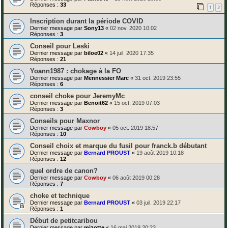
Réponses :
33
1
2
Inscription durant la période COVID
Dernier message par
Sony13
«
02 nov. 2020 10:02
Réponses :
3
Conseil pour Leski
Dernier message par
biloe02
«
14 juil. 2020 17:35
Réponses :
21
Yoann1987 : chokage à la FO
Dernier message par
Mennessier Marc
«
31 oct. 2019 23:55
Réponses :
6
conseil choke pour JeremyMc
Dernier message par
Benoit62
«
15 oct. 2019 07:03
Réponses :
3
Conseils pour Maxnor
Dernier message par
Cowboy
«
05 oct. 2019 18:57
Réponses :
10
Conseil choix et marque du fusil pour franck.b débutant
Dernier message par
Bernard PROUST
«
19 août 2019 10:18
Réponses :
12
quel ordre de canon?
Dernier message par
Cowboy
«
06 août 2019 00:28
Réponses :
7
choke et technique
Dernier message par
Bernard PROUST
«
03 juil. 2019 22:17
Réponses :
1
Début de petitcaribou
Dernier message par
mizotte
«
16 mai 2019 20:23