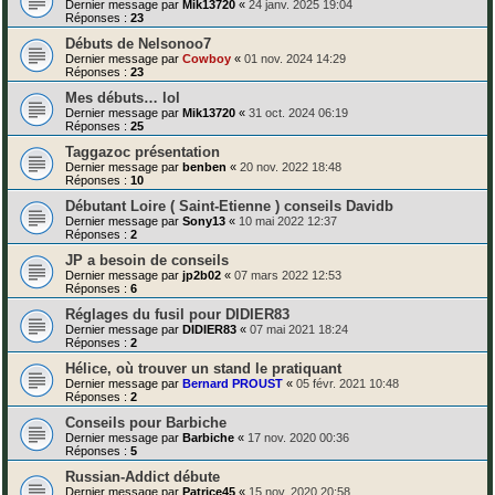
Dernier message par
Mik13720
«
24 janv. 2025 19:04
Réponses :
23
Débuts de Nelsonoo7
Dernier message par
Cowboy
«
01 nov. 2024 14:29
Réponses :
23
Mes débuts… lol
Dernier message par
Mik13720
«
31 oct. 2024 06:19
Réponses :
25
Taggazoc présentation
Dernier message par
benben
«
20 nov. 2022 18:48
Réponses :
10
Débutant Loire ( Saint-Etienne ) conseils Davidb
Dernier message par
Sony13
«
10 mai 2022 12:37
Réponses :
2
JP a besoin de conseils
Dernier message par
jp2b02
«
07 mars 2022 12:53
Réponses :
6
Réglages du fusil pour DIDIER83
Dernier message par
DIDIER83
«
07 mai 2021 18:24
Réponses :
2
Hélice, où trouver un stand le pratiquant
Dernier message par
Bernard PROUST
«
05 févr. 2021 10:48
Réponses :
2
Conseils pour Barbiche
Dernier message par
Barbiche
«
17 nov. 2020 00:36
Réponses :
5
Russian-Addict débute
Dernier message par
Patrice45
«
15 nov. 2020 20:58