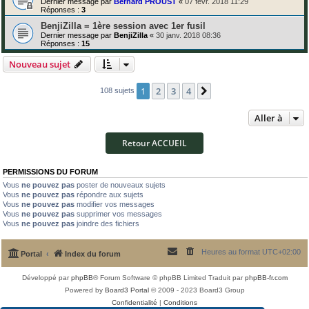
Dernier message par
Bernard PROUST
«
07 févr. 2018 11:29
Réponses :
3
BenjiZilla = 1ère session avec 1er fusil
Dernier message par
BenjiZilla
«
30 janv. 2018 08:36
Réponses :
15
Nouveau sujet
1
2
3
4
Suivante
108 sujets
Aller à
Retour ACCUEIL
PERMISSIONS DU FORUM
Vous
ne pouvez pas
poster de nouveaux sujets
Vous
ne pouvez pas
répondre aux sujets
Vous
ne pouvez pas
modifier vos messages
Vous
ne pouvez pas
supprimer vos messages
Vous
ne pouvez pas
joindre des fichiers
Heures au format
UTC+02:00
Portal
Index du forum
Développé par
phpBB
® Forum Software © phpBB Limited
Traduit par
phpBB-fr.com
Powered by
Board3 Portal
© 2009 - 2023 Board3 Group
Confidentialité
|
Conditions