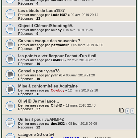
Réponses :
4
Les débuts de Ludo1987
Dernier message par
Ludo1987
«
29 avr. 2019 20:14
Réponses :
23
Objectif ClémentShooting59.
Dernier message par
Dunoy
«
15 avr. 2019 08:35
Réponses :
9
Ca vous évoque des souvenirs ?
Dernier message par
jazzwarbird
«
05 mars 2019 07:50
Réponses :
17
les points a vérifierpour l'achat d'un fusil
Dernier message par
Er84800
«
22 févr. 2019 08:17
Réponses :
10
Conseils pour yvan78
Dernier message par
yvan78
«
06 janv. 2019 21:20
Réponses :
10
Mise à conformité en Aquitaine
Dernier message par
Cowboy
«
12 mars 2018 22:18
Réponses :
11
OlivHD Je me lance...
Dernier message par
OlivHD
«
11 mars 2018 22:48
Réponses :
37
1
2
Un fusil pour JEANMI42
Dernier message par
tino1932
«
08 févr. 2018 09:09
Réponses :
22
categorie S3 ou S4