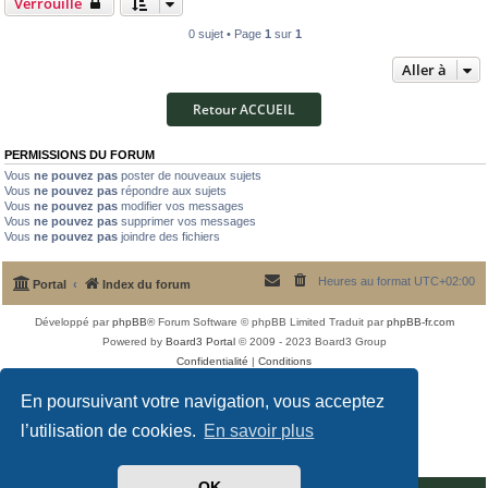
Verrouillé
0 sujet • Page
1
sur
1
Aller à
Retour ACCUEIL
PERMISSIONS DU FORUM
Vous
ne pouvez pas
poster de nouveaux sujets
Vous
ne pouvez pas
répondre aux sujets
Vous
ne pouvez pas
modifier vos messages
Vous
ne pouvez pas
supprimer vos messages
Vous
ne pouvez pas
joindre des fichiers
Heures au format
UTC+02:00
Portal
Index du forum
Développé par
phpBB
® Forum Software © phpBB Limited
Traduit par
phpBB-fr.com
Powered by
Board3 Portal
© 2009 - 2023 Board3 Group
Confidentialité
|
Conditions
En poursuivant votre navigation, vous acceptez
l’utilisation de cookies.
En savoir plus
OK