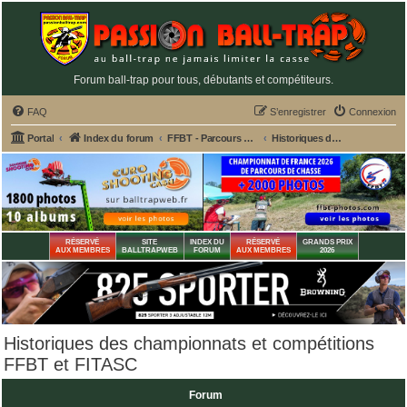
Forum ball-trap pour tous, débutants et compétiteurs.
FAQ
S’enregistrer
Connexion
Portal
Index du forum
FFBT - Parcours chasse, Compak, English Sporting, FU, DTL, Hélices, Sanglier courant
Historiques des championnats et compétitions FFBT et FITASC
RÉSERVÉ
SITE
INDEX DU
RÉSERVÉ
GRANDS PRIX
AUX MEMBRES
BALLTRAPWEB
FORUM
AUX MEMBRES
2026
Historiques des championnats et compétitions
FFBT et FITASC
Forum