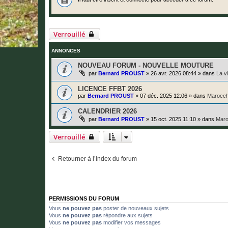
Verrouillé
ANNONCES
NOUVEAU FORUM - NOUVELLE MOUTURE
par
Bernard PROUST
»
26 avr. 2026 08:44
» dans
La v
LICENCE FFBT 2026
par
Bernard PROUST
»
07 déc. 2025 12:06
» dans
Marocch
CALENDRIER 2026
par
Bernard PROUST
»
15 oct. 2025 11:10
» dans
Maro
Verrouillé
Retourner à l’index du forum
PERMISSIONS DU FORUM
Vous
ne pouvez pas
poster de nouveaux sujets
Vous
ne pouvez pas
répondre aux sujets
Vous
ne pouvez pas
modifier vos messages