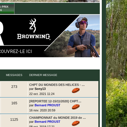
 PRIX
26
MESSAGES
DERNIER MESSAGE
D
CHPT DU MONDES DES HELICES - …
M
273
e
par
Sony13
r
e
22 oct. 2021 11:24
n
i
s
D
[REPORTEE 12-15/11/2020] CHPT…
e
M
165
e
r
par
Bernard PROUST
r
s
m
e
16 nov. 2020 20:59
n
e
i
s
a
s
D
CHAMPIONNAT du MONDE 2019 de …
e
s
M
1125
e
r
par
Bernard PROUST
a
g
r
s
m
g
e
08 oct. 2019 17:21