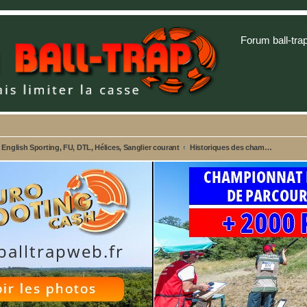
Forum ball-tra
nglish Sporting, FU, DTL, Hélices, Sanglier courant
Historiques des championnats et compétitions FFBT et FITASC