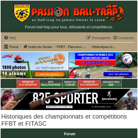
Forum ball-trap pour tous, débutants et compétiteurs.
FAQ
S’enregistrer
Connexion
Portal
Index du forum
FFBT - Parcours chasse, Compak, English Sporting, FU, DTL, Hélices, Sanglier courant
Historiques des championnats et compétitions FFBT et FITASC
RÉSERVÉ
SITE
INDEX DU
RÉSERVÉ
GRANDS PRIX
AUX MEMBRES
BALLTRAPWEB
FORUM
AUX MEMBRES
2026
Historiques des championnats et compétitions
FFBT et FITASC
Forum