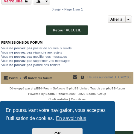
Verrouillé
0 sujet • Page
1
sur
1
Aller à
Retour ACCUEIL
PERMISSIONS DU FORUM
Vous
ne pouvez pas
poster de nouveaux sujets
Vous
ne pouvez pas
répondre aux sujets
Vous
ne pouvez pas
modifier vos messages
Vous
ne pouvez pas
supprimer vos messages
Vous
ne pouvez pas
joindre des fichiers
Heures au format
UTC+02:00
Portal
Index du forum
Développé par
phpBB
® Forum Software © phpBB Limited
Traduit par
phpBB-fr.com
Powered by
Board3 Portal
© 2009 - 2023 Board3 Group
Confidentialité
|
Conditions
En poursuivant votre navigation, vous acceptez
l’utilisation de cookies.
En savoir plus
OK