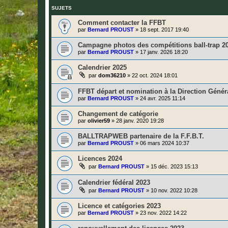
SUJETS
Comment contacter la FFBT
par
Bernard PROUST
»
18 sept. 2017 19:40
Campagne photos des compétitions ball-trap 2
par
Bernard PROUST
»
17 janv. 2026 18:20
Calendrier 2025
par
dom36210
»
22 oct. 2024 18:01
FFBT départ et nomination à la Direction Génér
par
Bernard PROUST
»
24 avr. 2025 11:14
Changement de catégorie
par
olivier59
»
28 janv. 2020 19:28
BALLTRAPWEB partenaire de la F.F.B.T.
par
Bernard PROUST
»
06 mars 2024 10:37
Licences 2024
par
Bernard PROUST
»
15 déc. 2023 15:13
Calendrier fédéral 2023
par
Bernard PROUST
»
10 nov. 2022 10:28
Licence et catégories 2023
par
Bernard PROUST
»
23 nov. 2022 14:22