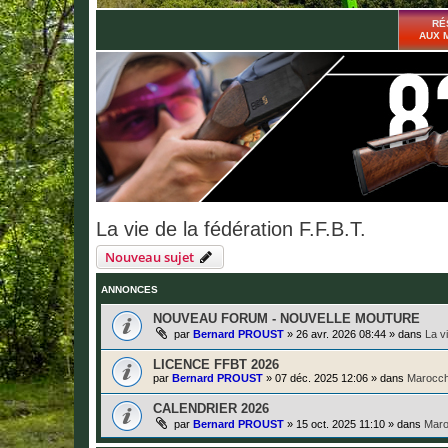
RÉ
AUX 
La vie de la fédération F.F.B.T.
Nouveau sujet
ANNONCES
NOUVEAU FORUM - NOUVELLE MOUTURE
par
Bernard PROUST
»
26 avr. 2026 08:44
» dans
La v
LICENCE FFBT 2026
par
Bernard PROUST
»
07 déc. 2025 12:06
» dans
Marocch
CALENDRIER 2026
par
Bernard PROUST
»
15 oct. 2025 11:10
» dans
Maro