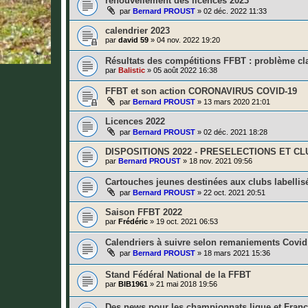
renouvellement des licences 2023
par
Bernard PROUST
»
02 déc. 2022 11:33
calendrier 2023
par
david 59
»
04 nov. 2022 19:20
Résultats des compétitions FFBT : problème 
par
Balistic
»
05 août 2022 16:38
FFBT et son action CORONAVIRUS COVID-19
par
Bernard PROUST
»
13 mars 2020 21:01
Licences 2022
par
Bernard PROUST
»
02 déc. 2021 18:28
DISPOSITIONS 2022 - PRESELECTIONS ET C
par
Bernard PROUST
»
18 nov. 2021 09:56
Cartouches jeunes destinées aux clubs labellis
par
Bernard PROUST
»
22 oct. 2021 20:51
Saison FFBT 2022
par
Frédéric
»
19 oct. 2021 06:53
Calendriers à suivre selon remaniements Covid
par
Bernard PROUST
»
18 mars 2021 15:36
Stand Fédéral National de la FFBT
par
BIB1961
»
21 mai 2018 19:56
Des news pour les championnats ligue et Franc