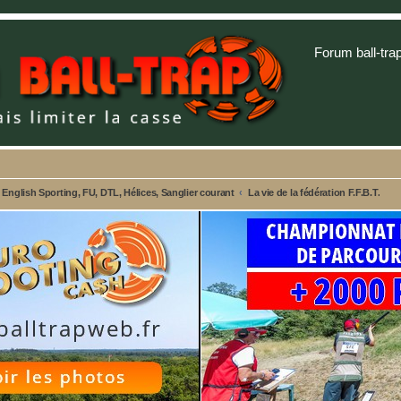
Forum ball-tra
nglish Sporting, FU, DTL, Hélices, Sanglier courant
La vie de la fédération F.F.B.T.