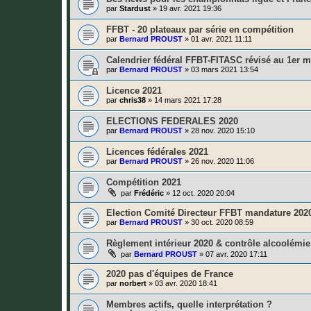
par
Stardust
»
19 avr. 2021 19:36
FFBT - 20 plateaux par série en compétition
par
Bernard PROUST
»
01 avr. 2021 11:11
Calendrier fédéral FFBT-FITASC révisé au 1er m
par
Bernard PROUST
»
03 mars 2021 13:54
Licence 2021
par
chris38
»
14 mars 2021 17:28
ELECTIONS FEDERALES 2020
par
Bernard PROUST
»
28 nov. 2020 15:10
Licences fédérales 2021
par
Bernard PROUST
»
26 nov. 2020 11:06
Compétition 2021
par
Frédéric
»
12 oct. 2020 20:04
Election Comité Directeur FFBT mandature 202
par
Bernard PROUST
»
30 oct. 2020 08:59
Règlement intérieur 2020 & contrôle alcoolémie
par
Bernard PROUST
»
07 avr. 2020 17:11
2020 pas d'équipes de France
par
norbert
»
03 avr. 2020 18:41
Membres actifs, quelle interprétation ?