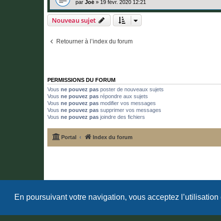
par
Joé
»
19 févr. 2020 12:21
Nouveau sujet
Retourner à l’index du forum
PERMISSIONS DU FORUM
Vous
ne pouvez pas
poster de nouveaux sujets
Vous
ne pouvez pas
répondre aux sujets
Vous
ne pouvez pas
modifier vos messages
Vous
ne pouvez pas
supprimer vos messages
Vous
ne pouvez pas
joindre des fichiers
Portal
Index du forum
En poursuivant votre navigation, vous acceptez l’utilisation