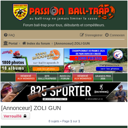
Forum ball-trap pour tous, débutants et compétiteurs.
FAQ
S’enregistrer
Connexion
Portal
Index du forum
[Annonceur] ZOLI GUN
RÉSERVÉ
SITE
INDEX DU
RÉSERVÉ
GRANDS PRIX
AUX MEMBRES
BALLTRAPWEB
FORUM
AUX MEMBRES
2026
[Annonceur] ZOLI GUN
Verrouillé
8 sujets • Page
1
sur
1