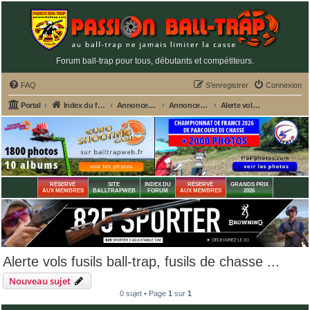
Forum ball-trap pour tous, débutants et compétiteurs.
FAQ
S’enregistrer
Connexion
Portal
Index du forum
Annonces GRATUITES PASSION BALL-TRAP
Annonces gratuites : Ventes - Recherches - Alertes vols
Alerte vols fusils ball-trap, fusils de chasse ...
RÉSERVÉ
SITE
INDEX DU
RÉSERVÉ
GRANDS PRIX
AUX MEMBRES
BALLTRAPWEB
FORUM
AUX MEMBRES
2026
Alerte vols fusils ball-trap, fusils de chasse ...
Nouveau sujet
0 sujet • Page
1
sur
1