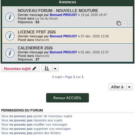
Annonces
NOUVEAU FORUM - NOUVELLE MOUTURE
Dernier message par
Bernard PROUST
«
19 juil. 2026 18:47
Posté dans
La vie du forum
Réponses :
53
1
2
LICENCE FFBT 2026
Dernier message par
Bernard PROUST
«
07 déc. 2025 12:06
Posté dans
Marocchi
CALENDRIER 2026
Dernier message par
Bernard PROUST
«
01 déc. 2025 12:37
Posté dans
Marocchi
Réponses :
27
Nouveau sujet
0 sujet • Page
1
sur
1
Aller à
Retour ACCUEIL
PERMISSIONS DU FORUM
Vous
ne pouvez pas
poster de nouveaux sujets
Vous
ne pouvez pas
répondre aux sujets
Vous
ne pouvez pas
modifier vos messages
Vous
ne pouvez pas
supprimer vos messages
Vous
ne pouvez pas
joindre des fichiers