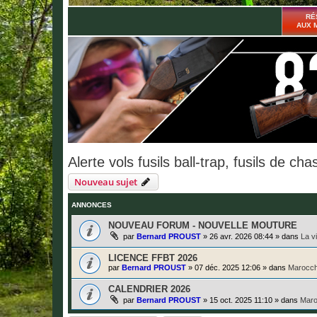
RÉ
AUX 
Alerte vols fusils ball-trap, fusils de chas
Nouveau sujet
ANNONCES
NOUVEAU FORUM - NOUVELLE MOUTURE
par
Bernard PROUST
»
26 avr. 2026 08:44
» dans
La v
LICENCE FFBT 2026
par
Bernard PROUST
»
07 déc. 2025 12:06
» dans
Marocch
CALENDRIER 2026
par
Bernard PROUST
»
15 oct. 2025 11:10
» dans
Maro