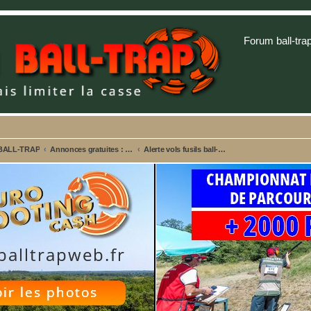
Forum ball-tra
 BALL-TRAP
Annonces gratuites : Ventes - Recherches - Alertes vols
Alerte vols fusils ball-trap, fusils de chasse ...