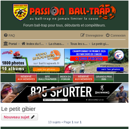
Forum ball-trap pour tous, débutants et compétiteurs.
FAQ
S’enregistrer
Connexion
Portal
Index du forum
La chasse et le matériel de chasse
Tous les sujets de chasse
Le petit gibier
RÉSERVÉ
SITE
INDEX DU
RÉSERVÉ
GRANDS PRIX
AUX MEMBRES
BALLTRAPWEB
FORUM
AUX MEMBRES
2026
Le petit gibier
Nouveau sujet
13 sujets • Page
1
sur
1