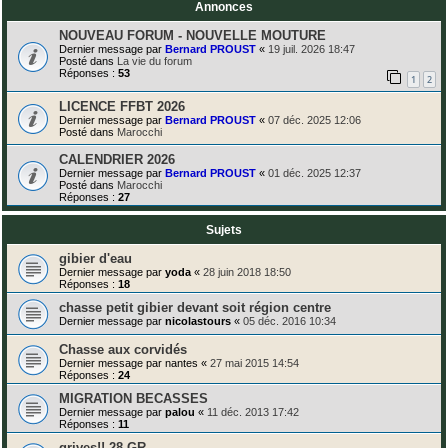
Annonces
NOUVEAU FORUM - NOUVELLE MOUTURE
Dernier message par
Bernard PROUST
«
19 juil. 2026 18:47
Posté dans
La vie du forum
Réponses :
53
1
2
LICENCE FFBT 2026
Dernier message par
Bernard PROUST
«
07 déc. 2025 12:06
Posté dans
Marocchi
CALENDRIER 2026
Dernier message par
Bernard PROUST
«
01 déc. 2025 12:37
Posté dans
Marocchi
Réponses :
27
Sujets
gibier d'eau
Dernier message par
yoda
«
28 juin 2018 18:50
Réponses :
18
chasse petit gibier devant soit région centre
Dernier message par
nicolastours
«
05 déc. 2016 10:34
Chasse aux corvidés
Dernier message par
nantes
«
27 mai 2015 14:54
Réponses :
24
MIGRATION BECASSES
Dernier message par
palou
«
11 déc. 2013 17:42
Réponses :
11
grives!! 28 GR