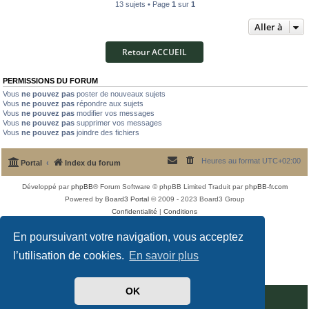
13 sujets • Page
1
sur
1
Aller à
Retour ACCUEIL
PERMISSIONS DU FORUM
Vous
ne pouvez pas
poster de nouveaux sujets
Vous
ne pouvez pas
répondre aux sujets
Vous
ne pouvez pas
modifier vos messages
Vous
ne pouvez pas
supprimer vos messages
Vous
ne pouvez pas
joindre des fichiers
Heures au format
UTC+02:00
Portal
Index du forum
Développé par
phpBB
® Forum Software © phpBB Limited
Traduit par
phpBB-fr.com
Powered by
Board3 Portal
© 2009 - 2023 Board3 Group
Confidentialité
|
Conditions
En poursuivant votre navigation, vous acceptez
l’utilisation de cookies.
En savoir plus
OK