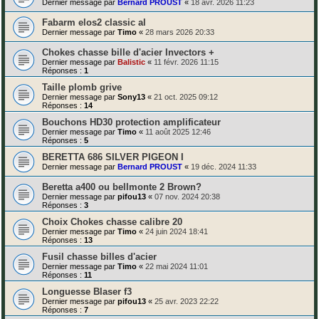
Dernier message par
Bernard PROUST
«
18 avr. 2026 11:23
Fabarm elos2 classic al
Dernier message par
Timo
«
28 mars 2026 20:33
Chokes chasse bille d'acier Invectors +
Dernier message par
Balistic
«
11 févr. 2026 11:15
Réponses :
1
Taille plomb grive
Dernier message par
Sony13
«
21 oct. 2025 09:12
Réponses :
14
Bouchons HD30 protection amplificateur
Dernier message par
Timo
«
11 août 2025 12:46
Réponses :
5
BERETTA 686 SILVER PIGEON I
Dernier message par
Bernard PROUST
«
19 déc. 2024 11:33
Beretta a400 ou bellmonte 2 Brown?
Dernier message par
pifou13
«
07 nov. 2024 20:38
Réponses :
3
Choix Chokes chasse calibre 20
Dernier message par
Timo
«
24 juin 2024 18:41
Réponses :
13
Fusil chasse billes d'acier
Dernier message par
Timo
«
22 mai 2024 11:01
Réponses :
11
Longuesse Blaser f3
Dernier message par
pifou13
«
25 avr. 2023 22:22
Réponses :
7