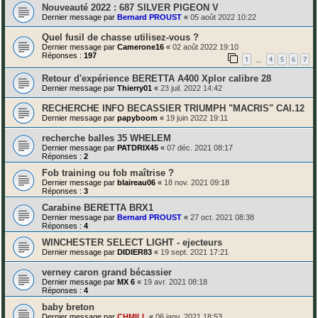
Nouveauté 2022 : 687 SILVER PIGEON V
Dernier message par
Bernard PROUST
«
05 août 2022 10:22
Quel fusil de chasse utilisez-vous ?
Dernier message par
Camerone16
«
02 août 2022 19:10
Réponses :
197
1
4
5
6
7
…
Retour d'expérience BERETTA A400 Xplor calibre 28
Dernier message par
Thierry01
«
23 juil. 2022 14:42
RECHERCHE INFO BECASSIER TRIUMPH "MACRIS" CAl.12
Dernier message par
papyboom
«
19 juin 2022 19:11
recherche balles 35 WHELEM
Dernier message par
PATDRIX45
«
07 déc. 2021 08:17
Réponses :
2
Fob training ou fob maîtrise ?
Dernier message par
blaireau06
«
18 nov. 2021 09:18
Réponses :
3
Carabine BERETTA BRX1
Dernier message par
Bernard PROUST
«
27 oct. 2021 08:38
Réponses :
4
WINCHESTER SELECT LIGHT - ejecteurs
Dernier message par
DIDIER83
«
19 sept. 2021 17:21
verney caron grand bécassier
Dernier message par
MX 6
«
19 avr. 2021 08:18
Réponses :
4
baby breton
Dernier message par
CHMILL
«
06 janv. 2021 18:53