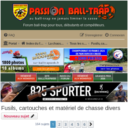
Forum ball-trap pour tous, débutants et compétiteurs.
FAQ
S’enregistrer
Connexion
Portal
Index du forum
La chasse et le matériel de chasse
Tous les sujets de chasse
Fusils, cartouches et matériel de chasse divers
RÉSERVÉ
SITE
INDEX DU
RÉSERVÉ
GRANDS PRIX
AUX MEMBRES
BALLTRAPWEB
FORUM
AUX MEMBRES
2026
Fusils, cartouches et matériel de chasse divers
Nouveau sujet
1
2
3
4
5
6
Suivante
164 sujets