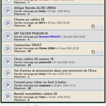
Réponses :
7
Alléger Beretta AL391 URIKA
Dernier message par
birdy
«
07 déc. 2020 09:11
Réponses :
4
Chasse au calibre 28
Dernier message par
MX 6
«
30 nov. 2020 19:35
Réponses :
32
1
2
687 SILVER PIGEON III
Dernier message par
Bernard PROUST
«
28 août 2020 16:55
Réponses :
4
Cartouches TRUST
Dernier message par
Olivier 12500
«
15 mai 2020 20:28
Réponses :
50
1
2
Choix calibre 20 canons 76
Dernier message par
jeanluc36
«
07 mai 2020 18:52
Réponses :
23
Vol d'armes et accessoires dans une armurerie de l'Eure
Dernier message par
Astyl
«
09 mars 2020 13:16
Réponses :
1
Conseil pour cibler un fusil à balles
Dernier message par
stephane
«
10 janv. 2020 17:17
Réponses :
28
Benelli montefeltro calibre 20
Dernier message par
Timo
«
19 déc. 2019 20:51
Réponses :
5