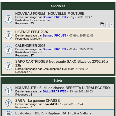
Annonces
NOUVEAU FORUM - NOUVELLE MOUTURE
Dernier message par
Bernard PROUST
«
19 juil. 2026 18:47
Posté dans
La vie du forum
Réponses :
53
1
2
LICENCE FFBT 2026
Dernier message par
Bernard PROUST
«
07 déc. 2025 12:06
Posté dans
Marocchi
CALENDRIER 2026
Dernier message par
Bernard PROUST
«
01 déc. 2025 12:37
Posté dans
Marocchi
Réponses :
27
SAKO CARTRIDGES Nouveauté SAKO Blade ce 23/03/20 à
13h
Dernier message par
Cpte supprimé
«
31 mars 2020 09:29
Réponses :
6
Sujets
NOUVEAUTE : Fusil de chasse BERETTA ULTRALEGGERO
Dernier message par
BALL-TRAP WEB
«
23 mai 2021 10:53
Réponses :
6
SAGA - La gamme CHASSE
Dernier message par
ddavidd80
«
17 juin 2015 07:24
Réponses :
3
Evaluation HOLTS - Raphael RATHIER à Salbris