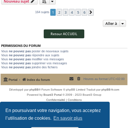
Nouveau sujet
1
2
3
4
5
6
Suivante
164 sujets
Aller à
Retour ACCUEIL
PERMISSIONS DU FORUM
Vous
ne pouvez pas
poster de nouveaux sujets
Vous
ne pouvez pas
répondre aux sujets
Vous
ne pouvez pas
modifier vos messages
Vous
ne pouvez pas
supprimer vos messages
Vous
ne pouvez pas
joindre des fichiers
Heures au format
UTC+02:00
Portal
Index du forum
Développé par
phpBB
® Forum Software © phpBB Limited
Traduit par
phpBB-fr.com
Powered by
Board3 Portal
© 2009 - 2023 Board3 Group
Confidentialité
|
Conditions
En poursuivant votre navigation, vous acceptez
l’utilisation de cookies.
En savoir plus