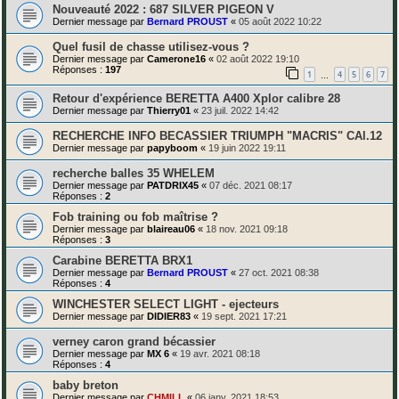
Nouveauté 2022 : 687 SILVER PIGEON V
Dernier message par
Bernard PROUST
«
05 août 2022 10:22
Quel fusil de chasse utilisez-vous ?
Dernier message par
Camerone16
«
02 août 2022 19:10
Réponses :
197
1
4
5
6
7
…
Retour d'expérience BERETTA A400 Xplor calibre 28
Dernier message par
Thierry01
«
23 juil. 2022 14:42
RECHERCHE INFO BECASSIER TRIUMPH "MACRIS" CAl.12
Dernier message par
papyboom
«
19 juin 2022 19:11
recherche balles 35 WHELEM
Dernier message par
PATDRIX45
«
07 déc. 2021 08:17
Réponses :
2
Fob training ou fob maîtrise ?
Dernier message par
blaireau06
«
18 nov. 2021 09:18
Réponses :
3
Carabine BERETTA BRX1
Dernier message par
Bernard PROUST
«
27 oct. 2021 08:38
Réponses :
4
WINCHESTER SELECT LIGHT - ejecteurs
Dernier message par
DIDIER83
«
19 sept. 2021 17:21
verney caron grand bécassier
Dernier message par
MX 6
«
19 avr. 2021 08:18
Réponses :
4
baby breton
Dernier message par
CHMILL
«
06 janv. 2021 18:53