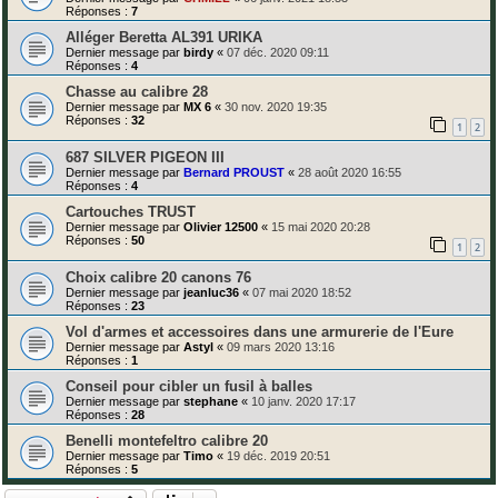
Réponses :
7
Alléger Beretta AL391 URIKA
Dernier message par
birdy
«
07 déc. 2020 09:11
Réponses :
4
Chasse au calibre 28
Dernier message par
MX 6
«
30 nov. 2020 19:35
Réponses :
32
1
2
687 SILVER PIGEON III
Dernier message par
Bernard PROUST
«
28 août 2020 16:55
Réponses :
4
Cartouches TRUST
Dernier message par
Olivier 12500
«
15 mai 2020 20:28
Réponses :
50
1
2
Choix calibre 20 canons 76
Dernier message par
jeanluc36
«
07 mai 2020 18:52
Réponses :
23
Vol d'armes et accessoires dans une armurerie de l'Eure
Dernier message par
Astyl
«
09 mars 2020 13:16
Réponses :
1
Conseil pour cibler un fusil à balles
Dernier message par
stephane
«
10 janv. 2020 17:17
Réponses :
28
Benelli montefeltro calibre 20
Dernier message par
Timo
«
19 déc. 2019 20:51
Réponses :
5