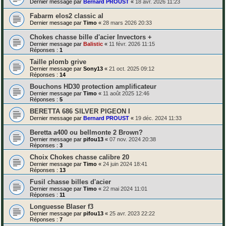
Dernier message par
Bernard PROUST
«
18 avr. 2026 11:23
Fabarm elos2 classic al
Dernier message par
Timo
«
28 mars 2026 20:33
Chokes chasse bille d'acier Invectors +
Dernier message par
Balistic
«
11 févr. 2026 11:15
Réponses :
1
Taille plomb grive
Dernier message par
Sony13
«
21 oct. 2025 09:12
Réponses :
14
Bouchons HD30 protection amplificateur
Dernier message par
Timo
«
11 août 2025 12:46
Réponses :
5
BERETTA 686 SILVER PIGEON I
Dernier message par
Bernard PROUST
«
19 déc. 2024 11:33
Beretta a400 ou bellmonte 2 Brown?
Dernier message par
pifou13
«
07 nov. 2024 20:38
Réponses :
3
Choix Chokes chasse calibre 20
Dernier message par
Timo
«
24 juin 2024 18:41
Réponses :
13
Fusil chasse billes d'acier
Dernier message par
Timo
«
22 mai 2024 11:01
Réponses :
11
Longuesse Blaser f3
Dernier message par
pifou13
«
25 avr. 2023 22:22
Réponses :
7