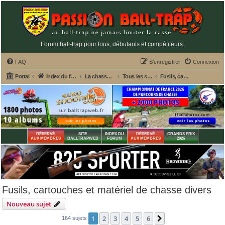
Forum ball-trap pour tous, débutants et compétiteurs.
FAQ
S’enregistrer
Connexion
Portal
Index du forum
La chasse et le matériel de chasse
Tous les sujets de chasse
Fusils, cartouches et matériel de chasse divers
RÉSERVÉ
SITE
INDEX DU
RÉSERVÉ
GRANDS PRIX
AUX MEMBRES
BALLTRAPWEB
FORUM
AUX MEMBRES
2026
Fusils, cartouches et matériel de chasse divers
Nouveau sujet
1
2
3
4
5
6
Suivante
164 sujets