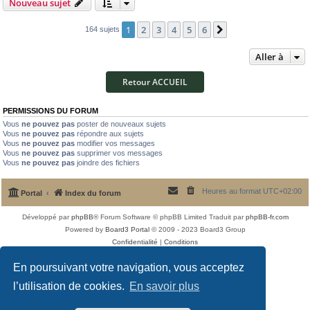
Nouveau sujet
1
2
3
4
5
6
Suivante
164 sujets
Aller à
Retour ACCUEIL
PERMISSIONS DU FORUM
Vous
ne pouvez pas
poster de nouveaux sujets
Vous
ne pouvez pas
répondre aux sujets
Vous
ne pouvez pas
modifier vos messages
Vous
ne pouvez pas
supprimer vos messages
Vous
ne pouvez pas
joindre des fichiers
Heures au format
UTC+02:00
Portal
Index du forum
Développé par
phpBB
® Forum Software © phpBB Limited
Traduit par
phpBB-fr.com
Powered by
Board3 Portal
© 2009 - 2023 Board3 Group
Confidentialité
|
Conditions
En poursuivant votre navigation, vous acceptez
l’utilisation de cookies.
En savoir plus