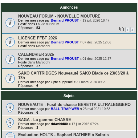
Annonces
NOUVEAU FORUM - NOUVELLE MOUTURE
Dernier message par
Bernard PROUST
«
19 juil. 2026 18:47
Posté dans
La vie du forum
Réponses :
53
1
2
LICENCE FFBT 2026
Dernier message par
Bernard PROUST
«
07 déc. 2025 12:06
Posté dans
Marocchi
CALENDRIER 2026
Dernier message par
Bernard PROUST
«
01 déc. 2025 12:37
Posté dans
Marocchi
Réponses :
27
SAKO CARTRIDGES Nouveauté SAKO Blade ce 23/03/20 à
13h
Dernier message par
Cpte supprimé
«
31 mars 2020 09:29
Réponses :
6
Sujets
NOUVEAUTE : Fusil de chasse BERETTA ULTRALEGGERO
Dernier message par
BALL-TRAP WEB
«
23 mai 2021 10:53
Réponses :
6
SAGA - La gamme CHASSE
Dernier message par
ddavidd80
«
17 juin 2015 07:24
Réponses :
3
Evaluation HOLTS - Raphael RATHIER à Salbris