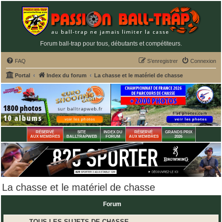
Forum ball-trap pour tous, débutants et compétiteurs.
FAQ
S’enregistrer
Connexion
Portal
Index du forum
La chasse et le matériel de chasse
RÉSERVÉ
SITE
INDEX DU
RÉSERVÉ
GRANDS PRIX
AUX MEMBRES
BALLTRAPWEB
FORUM
AUX MEMBRES
2026
La chasse et le matériel de chasse
Forum
TOUS LES SUJETS DE CHASSE