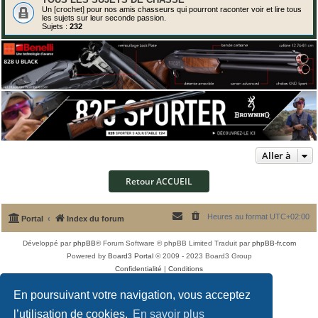
Un [crochet] pour nos amis chasseurs qui pourront raconter voir et lire tous
les sujets sur leur seconde passion.
Sujets :
232
Aller à
Retour ACCUEIL
Heures au format
UTC+02:00
Portal
Index du forum
Développé par
phpBB
® Forum Software © phpBB Limited
Traduit par
phpBB-fr.com
Powered by
Board3 Portal
© 2009 - 2023 Board3 Group
Confidentialité
|
Conditions
En poursuivant votre navigation, vous acceptez
l’utilisation de cookies.
En savoir plus