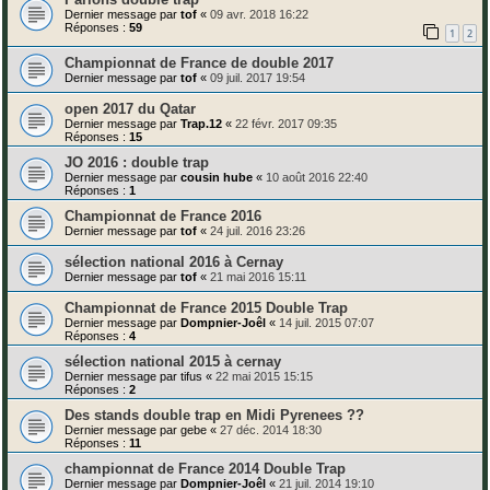
Dernier message par
tof
«
09 avr. 2018 16:22
Réponses :
59
1
2
Championnat de France de double 2017
Dernier message par
tof
«
09 juil. 2017 19:54
open 2017 du Qatar
Dernier message par
Trap.12
«
22 févr. 2017 09:35
Réponses :
15
JO 2016 : double trap
Dernier message par
cousin hube
«
10 août 2016 22:40
Réponses :
1
Championnat de France 2016
Dernier message par
tof
«
24 juil. 2016 23:26
sélection national 2016 à Cernay
Dernier message par
tof
«
21 mai 2016 15:11
Championnat de France 2015 Double Trap
Dernier message par
Dompnier-Joêl
«
14 juil. 2015 07:07
Réponses :
4
sélection national 2015 à cernay
Dernier message par
tifus
«
22 mai 2015 15:15
Réponses :
2
Des stands double trap en Midi Pyrenees ??
Dernier message par
gebe
«
27 déc. 2014 18:30
Réponses :
11
championnat de France 2014 Double Trap
Dernier message par
Dompnier-Joêl
«
21 juil. 2014 19:10