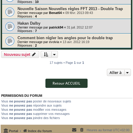
Réponses :
10
Nouvelle Saison Nouvelles règles FFT 2013 - Double Trap
Dernier message par
Benat64
«
09 févr. 2013 09:43
Réponses :
4
Hakan Dalby
Dernier message par
patrick94
«
31 juil. 2012 12:07
Réponses :
7
Comment bien régler les angles pour le double trap
Dernier message par
evolvia
«
13 avr. 2012 16:19
Réponses :
2
Nouveau sujet
17 sujets • Page
1
sur
1
Aller à
Retour ACCUEIL
PERMISSIONS DU FORUM
Vous
ne pouvez pas
poster de nouveaux sujets
Vous
ne pouvez pas
répondre aux sujets
Vous
ne pouvez pas
modifier vos messages
Vous
ne pouvez pas
supprimer vos messages
Vous
ne pouvez pas
joindre des fichiers
Heures au format
UTC+02:00
Portal
Index du forum