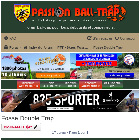
Forum ball-trap pour tous, débutants et compétiteurs.
FAQ
S’enregistrer
Connexion
Portal
Index du forum
FFT - Skeet, Fosse Olympique, Double Trap
Fosse Double Trap
RÉSERVÉ
SITE
INDEX DU
RÉSERVÉ
GRANDS PRIX
AUX MEMBRES
BALLTRAPWEB
FORUM
AUX MEMBRES
2026
Fosse Double Trap
Nouveau sujet
17 sujets • Page
1
sur
1