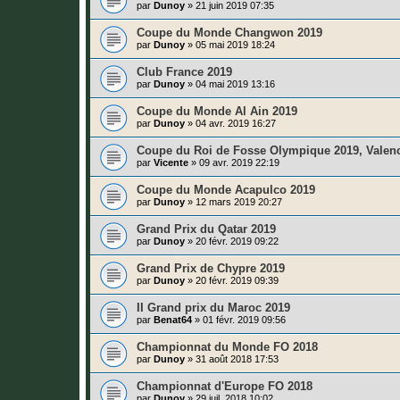
par
Dunoy
»
21 juin 2019 07:35
Coupe du Monde Changwon 2019
par
Dunoy
»
05 mai 2019 18:24
Club France 2019
par
Dunoy
»
04 mai 2019 13:16
Coupe du Monde Al Ain 2019
par
Dunoy
»
04 avr. 2019 16:27
Coupe du Roi de Fosse Olympique 2019, Valenc
par
Vicente
»
09 avr. 2019 22:19
Coupe du Monde Acapulco 2019
par
Dunoy
»
12 mars 2019 20:27
Grand Prix du Qatar 2019
par
Dunoy
»
20 févr. 2019 09:22
Grand Prix de Chypre 2019
par
Dunoy
»
20 févr. 2019 09:39
II Grand prix du Maroc 2019
par
Benat64
»
01 févr. 2019 09:56
Championnat du Monde FO 2018
par
Dunoy
»
31 août 2018 17:53
Championnat d'Europe FO 2018
par
Dunoy
»
29 juil. 2018 10:02