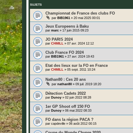
SUJETS
Championnat de France des clubs FO
par
BIB1961
»
20 mai 2025 00:01
Jeux Europeens à Baku
par
marc
»
17 juin 2015 09:23
JO PARIS 2024
par
CHMILL
»
07 avr. 2024 12:12
Club France FO 2024
par
BIB1961
»
27 avr. 2024 19:43
Etat des lieux sur la FO en France
par
CHMILL
»
05 sept. 2011 10:24
Nathan80 : Ces 20 ans
par
nathan80
»
09 juil. 2019 18:20
Détection Cadets 2022
par
Dunoy
»
02 juin 2022 08:28
1er GP Shoot off 150 FO
par
Dunoy
»
06 mai 2022 08:33
FO dans la région PACA ?
par
capdeville
»
06 août 2012 00:15
Coupe du Monde Chypre 2020