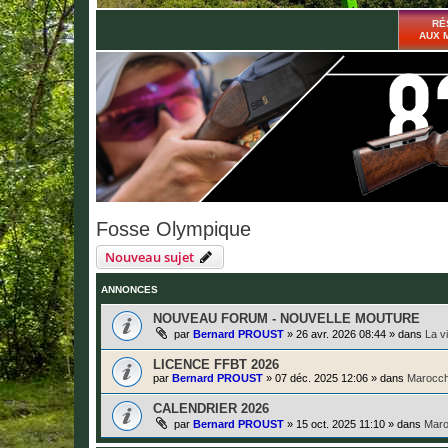
RÉ
AUX 
Fosse Olympique
Nouveau sujet
ANNONCES
NOUVEAU FORUM - NOUVELLE MOUTURE
par
Bernard PROUST
»
26 avr. 2026 08:44
» dans
La v
LICENCE FFBT 2026
par
Bernard PROUST
»
07 déc. 2025 12:06
» dans
Marocch
CALENDRIER 2026
par
Bernard PROUST
»
15 oct. 2025 11:10
» dans
Maro