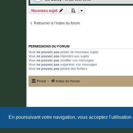
Nouveau sujet
Retourner à l’index du forum
PERMISSIONS DU FORUM
Vous
ne pouvez pas
poster de nouveaux sujets
Vous
ne pouvez pas
répondre aux sujets
Vous
ne pouvez pas
modifier vos messages
Vous
ne pouvez pas
supprimer vos messages
Vous
ne pouvez pas
joindre des fichiers
Portal
Index du forum
En poursuivant votre navigation, vous acceptez l’utilisation