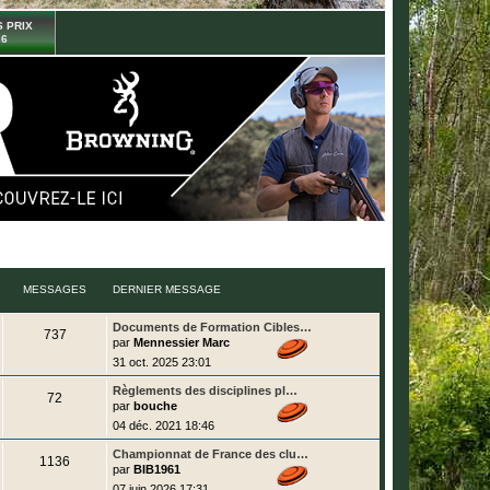
 PRIX
26
MESSAGES
DERNIER MESSAGE
D
Documents de Formation Cibles…
M
737
e
par
Mennessier Marc
r
e
31 oct. 2025 23:01
n
i
s
D
Règlements des disciplines pl…
e
M
72
e
r
par
bouche
r
s
m
e
04 déc. 2021 18:46
n
e
i
s
a
s
D
Championnat de France des clu…
e
s
M
1136
e
r
par
BIB1961
a
g
r
s
m
g
e
07 juin 2026 17:31