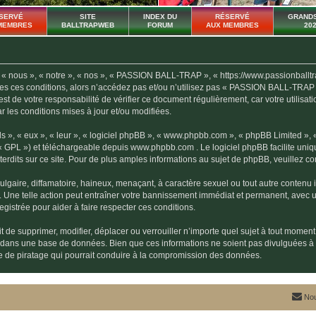
SERVÉ
SITE
INDEX DU
RÉSERVÉ
GRANDS
MEMBRES
BALLTRAPWEB
FORUM
AUX MEMBRES
20
ous », « notre », « nos », « PASSION BALL-TRAP », « https://www.passionballtrap.f
outes ces conditions, alors n’accédez pas et/ou n’utilisez pas « PASSION BALL-TRAP
l est de votre responsabilité de vérifier ce document régulièrement, car votre util
ar les conditions mises à jour et/ou modifiées.
s », « eux », « leur », « logiciel phpBB », « www.phpbb.com », « phpBB Limited »,
« GPL ») et téléchargeable depuis
www.phpbb.com
. Le logiciel phpBB facilite uni
dits sur ce site. Pour de plus amples informations au sujet de phpBB, veuillez co
gaire, diffamatoire, haineux, menaçant, à caractère sexuel ou tout autre contenu ill
ne telle action peut entraîner votre bannissement immédiat et permanent, avec une 
gistrée pour aider à faire respecter ces conditions.
e supprimer, modifier, déplacer ou verrouiller n’importe quel sujet à tout moment
es dans une base de données. Bien que ces informations ne soient pas divulguées
ve de piratage qui pourrait conduire à la compromission des données.
Nou