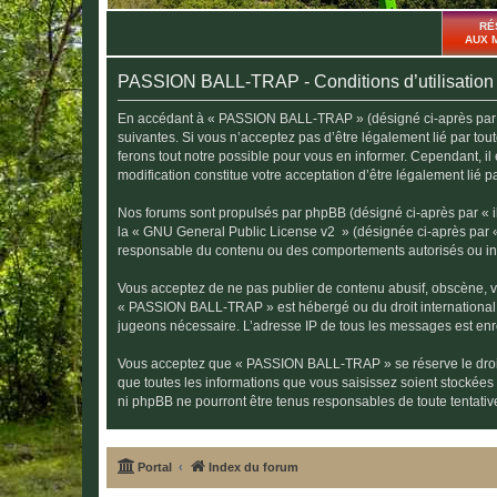
RÉ
AUX 
PASSION BALL-TRAP - Conditions d’utilisation
En accédant à « PASSION BALL-TRAP » (désigné ci-après par « n
suivantes. Si vous n’acceptez pas d’être légalement lié par t
ferons tout notre possible pour vous en informer. Cependant, i
modification constitue votre acceptation d’être légalement lié p
Nos forums sont propulsés par phpBB (désigné ci-après par « il
la «
GNU General Public License v2
» (désignée ci-après par 
responsable du contenu ou des comportements autorisés ou inter
Vous acceptez de ne pas publier de contenu abusif, obscène, vul
« PASSION BALL-TRAP » est hébergé ou du droit international. U
jugeons nécessaire. L’adresse IP de tous les messages est enre
Vous acceptez que « PASSION BALL-TRAP » se réserve le droit d
que toutes les informations que vous saisissez soient stocké
ni phpBB ne pourront être tenus responsables de toute tentati
Portal
Index du forum