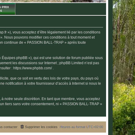
 PRIX
26
r »), vous acceptez d’être légalement lié par les conditions
 ». Nous pouvons modifier ces conditions à tout moment et
isation continue de « PASSION BALL-TRAP » après toute
 « Équipes phpBB »), qui est une solution de forum publiée sous
quement les discussions sur Internet ; phpBB Limited n’est pas
nsulter :
https://www.phpbb.com/
.
icite, que ce soit en vertu des lois de votre pays, du pays où
notification à votre fournisseur d’accès à Internet si nous le
, à notre seule discrétion. En tant que membre, vous acceptez
 à un tiers sans votre consentement, ni « PASSION BALL-TRAP »
s contacter
Supprimer les cookies
Heures au format
UTC+02:00