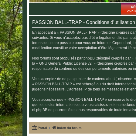
RÉ
AUX 
PASSION BALL-TRAP - Conditions d’utilisation
En accédant à « PASSION BALL-TRAP » (désigné ci-après par « n
suivantes. Si vous n’acceptez pas d’être légalement lié par t
ferons tout notre possible pour vous en informer. Cependant, i
modification constitue votre acceptation d’être légalement lié p
Nos forums sont propulsés par phpBB (désigné ci-après par « il
la «
GNU General Public License v2
» (désignée ci-après par 
responsable du contenu ou des comportements autorisés ou inter
Vous acceptez de ne pas publier de contenu abusif, obscène, vul
« PASSION BALL-TRAP » est hébergé ou du droit international. U
jugeons nécessaire. L’adresse IP de tous les messages est enre
Vous acceptez que « PASSION BALL-TRAP » se réserve le droit d
que toutes les informations que vous saisissez soient stocké
ni phpBB ne pourront être tenus responsables de toute tentati
Portal
Index du forum