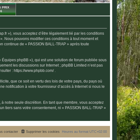
 PRIX
26
r »), vous acceptez d’être légalement lié par les conditions
 ». Nous pouvons modifier ces conditions à tout moment et
isation continue de « PASSION BALL-TRAP » après toute
 « Équipes phpBB »), qui est une solution de forum publiée sous
quement les discussions sur Internet ; phpBB Limited n’est pas
nsulter :
https://www.phpbb.com/
.
icite, que ce soit en vertu des lois de votre pays, du pays où
notification à votre fournisseur d’accès à Internet si nous le
, à notre seule discrétion. En tant que membre, vous acceptez
 à un tiers sans votre consentement, ni « PASSION BALL-TRAP »
s contacter
Supprimer les cookies
Heures au format
UTC+02:00