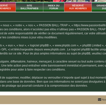
SERVÉ
SITE
INDEX DU
RÉSERVÉ
GRANDS
MEMBRES
BALLTRAPWEB
FORUM
AUX MEMBRES
20
ous », « notre », « nos », « PASSION BALL-TRAP », « https://www.passionballtrap.f
outes ces conditions, alors n’accédez pas et/ou n’utilisez pas « PASSION BALL-TRAP
l est de votre responsabilité de vérifier ce document régulièrement, car votre util
ar les conditions mises à jour et/ou modifiées.
s », « eux », « leur », « logiciel phpBB », « www.phpbb.com », « phpBB Limited »,
« GPL ») et téléchargeable depuis
www.phpbb.com
. Le logiciel phpBB facilite uni
dits sur ce site. Pour de plus amples informations au sujet de phpBB, veuillez co
gaire, diffamatoire, haineux, menaçant, à caractère sexuel ou tout autre contenu ill
ne telle action peut entraîner votre bannissement immédiat et permanent, avec une 
gistrée pour aider à faire respecter ces conditions.
e supprimer, modifier, déplacer ou verrouiller n’importe quel sujet à tout moment
es dans une base de données. Bien que ces informations ne soient pas divulguées
ve de piratage qui pourrait conduire à la compromission des données.
Nou