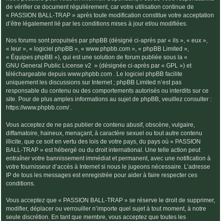
de vérifier ce document régulièrement, car votre utilisation continue de
« PASSION BALL-TRAP » après toute modification constitue votre acceptation
d’être légalement lié par les conditions mises à jour et/ou modifiées.
Nos forums sont propulsés par phpBB (désigné ci-après par « ils », « eux »,
« leur », « logiciel phpBB », « www.phpbb.com », « phpBB Limited »,
« Équipes phpBB »), qui est une solution de forum publiée sous la «
GNU General Public License v2
» (désignée ci-après par « GPL ») et
téléchargeable depuis
www.phpbb.com
. Le logiciel phpBB facilite
uniquement les discussions sur Internet ; phpBB Limited n’est pas
responsable du contenu ou des comportements autorisés ou interdits sur ce
site. Pour de plus amples informations au sujet de phpBB, veuillez consulter :
https://www.phpbb.com/
.
Vous acceptez de ne pas publier de contenu abusif, obscène, vulgaire,
diffamatoire, haineux, menaçant, à caractère sexuel ou tout autre contenu
illicite, que ce soit en vertu des lois de votre pays, du pays où « PASSION
BALL-TRAP » est hébergé ou du droit international. Une telle action peut
entraîner votre bannissement immédiat et permanent, avec une notification à
votre fournisseur d’accès à Internet si nous le jugeons nécessaire. L’adresse
IP de tous les messages est enregistrée pour aider à faire respecter ces
conditions.
Vous acceptez que « PASSION BALL-TRAP » se réserve le droit de supprimer,
modifier, déplacer ou verrouiller n’importe quel sujet à tout moment, à notre
seule discrétion. En tant que membre, vous acceptez que toutes les