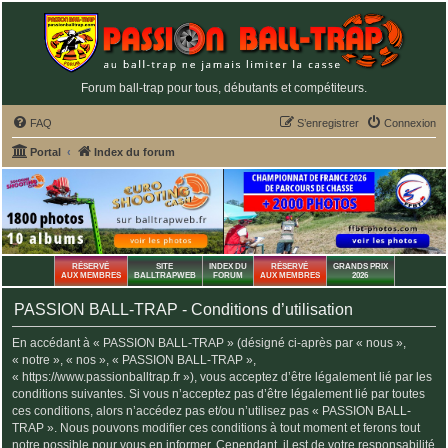
Forum ball-trap pour tous, débutants et compétiteurs.
FAQ
S’enregistrer
Connexion
Portal
Index du forum
RÉSERVÉ
SITE
INDEX DU
RÉSERVÉ
GRANDS PRIX
AUX MEMBRES
BALLTRAPWEB
FORUM
AUX MEMBRES
2026
PASSION BALL-TRAP - Conditions d’utilisation
En accédant à « PASSION BALL-TRAP » (désigné ci-après par « nous »,
« notre », « nos », « PASSION BALL-TRAP »,
« https://www.passionballtrap.fr »), vous acceptez d’être légalement lié par les
conditions suivantes. Si vous n’acceptez pas d’être légalement lié par toutes
ces conditions, alors n’accédez pas et/ou n’utilisez pas « PASSION BALL-
TRAP ». Nous pouvons modifier ces conditions à tout moment et ferons tout
notre possible pour vous en informer. Cependant, il est de votre responsabilité