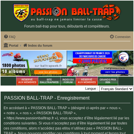
Forum ball-trap pour tous, débutants et compétiteurs.
FAQ
Connexion
Portal
Index du forum
RÉSERVÉ
SITE
INDEX DU
RÉSERVÉ
GRANDS PRIX
AUX MEMBRES
BALLTRAPWEB
FORUM
AUX MEMBRES
2026
Langue :
PASSION BALL-TRAP - Enregistrement
En accédant à « PASSION BALL-TRAP » (désigné ci-après par « nous »,
« notre », « nos », « PASSION BALL-TRAP »,
« https://www.passionballtrap.fr »), vous acceptez d’être légalement lié par les
conditions suivantes. Si vous n’acceptez pas d’être légalement lié par toutes
ces conditions, alors n’accédez pas et/ou n’utilisez pas « PASSION BALL-
TRAP ». Nous pouvons modifier ces conditions à tout moment et ferons tout