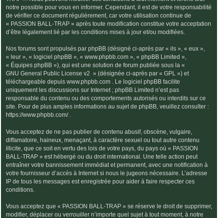
notre possible pour vous en informer. Cependant, il est de votre responsabilité
de vérifier ce document régulièrement, car votre utilisation continue de
« PASSION BALL-TRAP » après toute modification constitue votre acceptation
d’être légalement lié par les conditions mises à jour et/ou modifiées.
Nos forums sont propulsés par phpBB (désigné ci-après par « ils », « eux »,
« leur », « logiciel phpBB », « www.phpbb.com », « phpBB Limited »,
« Équipes phpBB »), qui est une solution de forum publiée sous la «
GNU General Public License v2
» (désignée ci-après par « GPL ») et
téléchargeable depuis
www.phpbb.com
. Le logiciel phpBB facilite
uniquement les discussions sur Internet ; phpBB Limited n’est pas
responsable du contenu ou des comportements autorisés ou interdits sur ce
site. Pour de plus amples informations au sujet de phpBB, veuillez consulter :
https://www.phpbb.com/
.
Vous acceptez de ne pas publier de contenu abusif, obscène, vulgaire,
diffamatoire, haineux, menaçant, à caractère sexuel ou tout autre contenu
illicite, que ce soit en vertu des lois de votre pays, du pays où « PASSION
BALL-TRAP » est hébergé ou du droit international. Une telle action peut
entraîner votre bannissement immédiat et permanent, avec une notification à
votre fournisseur d’accès à Internet si nous le jugeons nécessaire. L’adresse
IP de tous les messages est enregistrée pour aider à faire respecter ces
conditions.
Vous acceptez que « PASSION BALL-TRAP » se réserve le droit de supprimer,
modifier, déplacer ou verrouiller n’importe quel sujet à tout moment, à notre