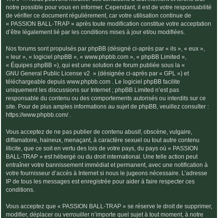
notre possible pour vous en informer. Cependant, il est de votre responsabilité
de vérifier ce document régulièrement, car votre utilisation continue de
« PASSION BALL-TRAP » après toute modification constitue votre acceptation
d’être légalement lié par les conditions mises à jour et/ou modifiées.
Nos forums sont propulsés par phpBB (désigné ci-après par « ils », « eux »,
« leur », « logiciel phpBB », « www.phpbb.com », « phpBB Limited »,
« Équipes phpBB »), qui est une solution de forum publiée sous la «
GNU General Public License v2
» (désignée ci-après par « GPL ») et
téléchargeable depuis
www.phpbb.com
. Le logiciel phpBB facilite
uniquement les discussions sur Internet ; phpBB Limited n’est pas
responsable du contenu ou des comportements autorisés ou interdits sur ce
site. Pour de plus amples informations au sujet de phpBB, veuillez consulter :
https://www.phpbb.com/
.
Vous acceptez de ne pas publier de contenu abusif, obscène, vulgaire,
diffamatoire, haineux, menaçant, à caractère sexuel ou tout autre contenu
illicite, que ce soit en vertu des lois de votre pays, du pays où « PASSION
BALL-TRAP » est hébergé ou du droit international. Une telle action peut
entraîner votre bannissement immédiat et permanent, avec une notification à
votre fournisseur d’accès à Internet si nous le jugeons nécessaire. L’adresse
IP de tous les messages est enregistrée pour aider à faire respecter ces
conditions.
Vous acceptez que « PASSION BALL-TRAP » se réserve le droit de supprimer,
modifier, déplacer ou verrouiller n’importe quel sujet à tout moment, à notre