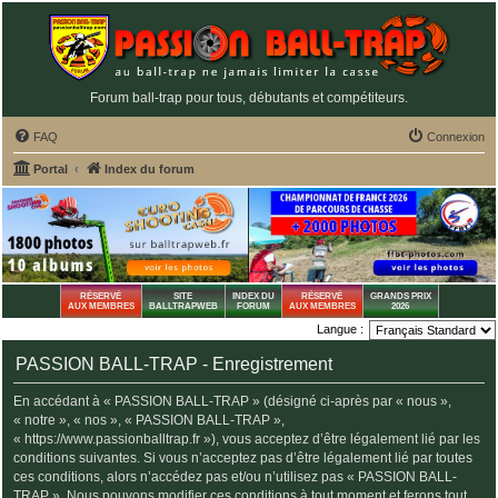
Forum ball-trap pour tous, débutants et compétiteurs.
FAQ
Connexion
Portal
Index du forum
RÉSERVÉ
SITE
INDEX DU
RÉSERVÉ
GRANDS PRIX
AUX MEMBRES
BALLTRAPWEB
FORUM
AUX MEMBRES
2026
Langue :
PASSION BALL-TRAP - Enregistrement
En accédant à « PASSION BALL-TRAP » (désigné ci-après par « nous »,
« notre », « nos », « PASSION BALL-TRAP »,
« https://www.passionballtrap.fr »), vous acceptez d’être légalement lié par les
conditions suivantes. Si vous n’acceptez pas d’être légalement lié par toutes
ces conditions, alors n’accédez pas et/ou n’utilisez pas « PASSION BALL-
TRAP ». Nous pouvons modifier ces conditions à tout moment et ferons tout