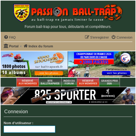
Forum ball-trap pour tous, débutants et compétiteurs.
FAQ
S’enregistrer
Connexion
Portal
Index du forum
RÉSERVÉ
SITE
INDEX DU
RÉSERVÉ
GRANDS PRIX
AUX MEMBRES
BALLTRAPWEB
FORUM
AUX MEMBRES
2026
Connexion
Nom d’utilisateur :