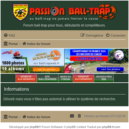
Forum ball-trap pour tous, débutants et compétiteurs.
FAQ
S’enregistrer
Connexion
Portal
Index du forum
RÉSERVÉ
SITE
INDEX DU
RÉSERVÉ
GRANDS PRIX
AUX MEMBRES
BALLTRAPWEB
FORUM
AUX MEMBRES
2026
Informations
Désolé mais vous n’êtes pas autorisé à utiliser le système de recherche.
Heures au format
UTC+02:00
Portal
Index du forum
Développé par
phpBB
® Forum Software © phpBB Limited
Traduit par
phpBB-fr.com