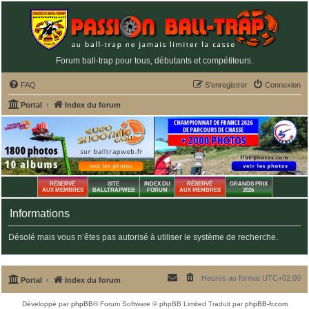
Forum ball-trap pour tous, débutants et compétiteurs.
FAQ
S’enregistrer
Connexion
Portal
Index du forum
RÉSERVÉ
SITE
INDEX DU
RÉSERVÉ
GRANDS PRIX
AUX MEMBRES
BALLTRAPWEB
FORUM
AUX MEMBRES
2026
Informations
Désolé mais vous n’êtes pas autorisé à utiliser le système de recherche.
Heures au format
UTC+02:00
Portal
Index du forum
Développé par
phpBB
® Forum Software © phpBB Limited
Traduit par
phpBB-fr.com