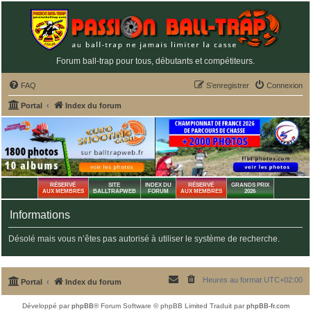
Forum ball-trap pour tous, débutants et compétiteurs.
FAQ
S’enregistrer
Connexion
Portal
Index du forum
RÉSERVÉ
SITE
INDEX DU
RÉSERVÉ
GRANDS PRIX
AUX MEMBRES
BALLTRAPWEB
FORUM
AUX MEMBRES
2026
Informations
Désolé mais vous n’êtes pas autorisé à utiliser le système de recherche.
Heures au format
UTC+02:00
Portal
Index du forum
Développé par
phpBB
® Forum Software © phpBB Limited
Traduit par
phpBB-fr.com