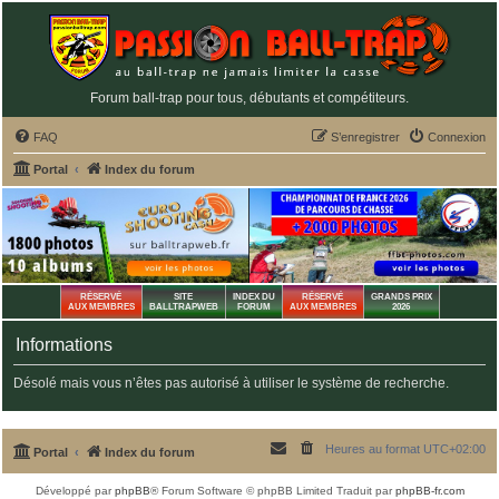
Forum ball-trap pour tous, débutants et compétiteurs.
FAQ
S’enregistrer
Connexion
Portal
Index du forum
RÉSERVÉ
SITE
INDEX DU
RÉSERVÉ
GRANDS PRIX
AUX MEMBRES
BALLTRAPWEB
FORUM
AUX MEMBRES
2026
Informations
Désolé mais vous n’êtes pas autorisé à utiliser le système de recherche.
Heures au format
UTC+02:00
Portal
Index du forum
Développé par
phpBB
® Forum Software © phpBB Limited
Traduit par
phpBB-fr.com