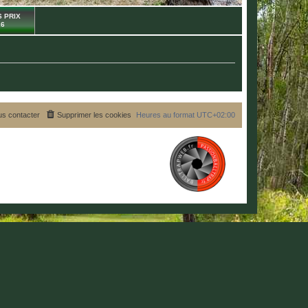
 PRIX
26
s contacter
Supprimer les cookies
Heures au format
UTC+02:00