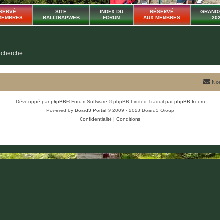
SERVÉ
SITE
INDEX DU
RÉSERVÉ
GRANDS
MEMBRES
BALLTRAPWEB
FORUM
AUX MEMBRES
20
recherche.
Nou
Développé par
phpBB
® Forum Software © phpBB Limited
Traduit par
phpBB-fr.com
Powered by
Board3 Portal
© 2009 - 2023 Board3 Group
Confidentialité
|
Conditions