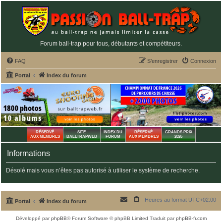
Forum ball-trap pour tous, débutants et compétiteurs.
FAQ
S’enregistrer
Connexion
Portal
Index du forum
RÉSERVÉ
SITE
INDEX DU
RÉSERVÉ
GRANDS PRIX
AUX MEMBRES
BALLTRAPWEB
FORUM
AUX MEMBRES
2026
Informations
Désolé mais vous n’êtes pas autorisé à utiliser le système de recherche.
Heures au format
UTC+02:00
Portal
Index du forum
Développé par
phpBB
® Forum Software © phpBB Limited
Traduit par
phpBB-fr.com