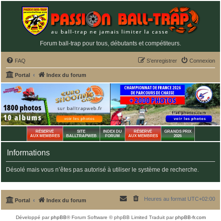
Forum ball-trap pour tous, débutants et compétiteurs.
FAQ
S’enregistrer
Connexion
Portal
Index du forum
RÉSERVÉ
SITE
INDEX DU
RÉSERVÉ
GRANDS PRIX
AUX MEMBRES
BALLTRAPWEB
FORUM
AUX MEMBRES
2026
Informations
Désolé mais vous n’êtes pas autorisé à utiliser le système de recherche.
Heures au format
UTC+02:00
Portal
Index du forum
Développé par
phpBB
® Forum Software © phpBB Limited
Traduit par
phpBB-fr.com